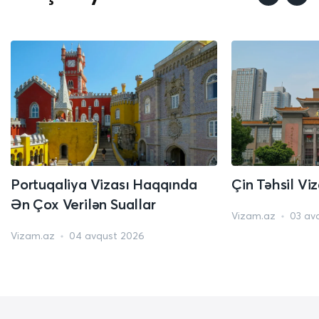
Portuqaliya Vizası Haqqında
Çin Təhsil Vi
Ən Çox Verilən Suallar
Vizam.az
03 av
Vizam.az
04 avqust 2026