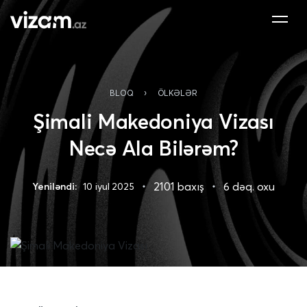
›
BLOQ
ÖLKƏLƏR
Şimali Makedoniya Vizası
Necə Ala Bilərəm?
2101 baxış
6 dəq. oxu
Yeniləndi:
10 iyul 2025