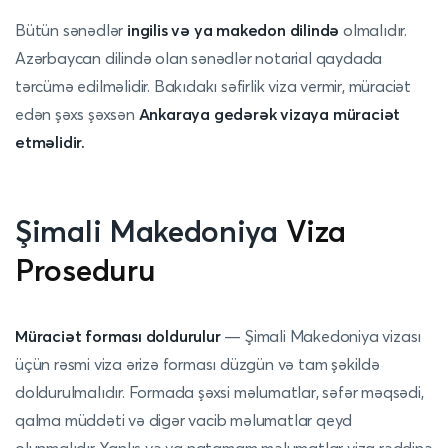
Bütün sənədlər
ingilis və ya makedon dilində
olmalıdır.
Azərbaycan dilində olan sənədlər notarial qaydada
tərcümə edilməlidir. Bakıdakı səfirlik viza vermir, müraciət
edən şəxs şəxsən
Ankaraya gedərək vizaya müraciət
etməlidir.
Şimali Makedoniya
Viza
Proseduru
Müraciət forması doldurulur
— Şimali Makedoniya vizası
üçün rəsmi viza ərizə forması düzgün və tam şəkildə
doldurulmalıdır. Formada şəxsi məlumatlar, səfər məqsədi,
qalma müddəti və digər vacib məlumatlar qeyd