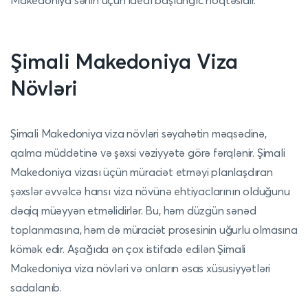
Makedoniya sənin üçün ideal başlanğıc nöqtəsidir.
Şimali Makedoniya
Viza
Növləri
Şimali Makedoniya viza növləri səyahətin məqsədinə,
qalma müddətinə və şəxsi vəziyyətə görə fərqlənir. Şimali
Makedoniya vizası üçün müraciət etməyi planlaşdıran
şəxslər əvvəlcə hansı viza növünə ehtiyaclarının olduğunu
dəqiq müəyyən etməlidirlər. Bu, həm düzgün sənəd
toplanmasına, həm də müraciət prosesinin uğurlu olmasına
kömək edir. Aşağıda ən çox istifadə edilən Şimali
Makedoniya viza növləri və onların əsas xüsusiyyətləri
sadalanıb.