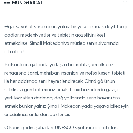
MÜNDƏRICAT
Əgər səyahət sənin üçün yalnız bir yerə getmək deyil, fərqli
dadlar, mədəniyyətlər və təbiətin gözəlliyini kəşf
etməkdirsə, Şimali Makedoniya mütləq sənin siyahında
olmalıdır!
Balkanların qəlbində yerləşən bu möhtəşəm ölkə öz
rəngarəng tarixi, mehriban insanları və nəfəs kəsən təbiəti
ilə hər addımda səni heyrətləndirəcək. Ohrid gölünün
sahilində gün batımını izləmək, tarixi bazarlarda gəzişib
yerli ləzzətləri dadmaq, dağ yollarında sərin havanı hiss
etmək bunlar yalnız Şimali Makedoniyada yaşaya biləcəyin
unudulmaz anlardan bəziləridir.
Ölkənin qədim şəhərləri, UNESCO siyahısına daxil olan