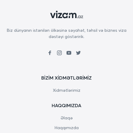
Biz dünyanın istənilən ölkəsinə səyahət, təhsil və biznes viza
dəstəyi göstəririk.
BIZIM XIDMƏTLƏRIMIZ
Xidmətlərimiz
HAQQIMIZDA
Əlaqə
Haqqımızda