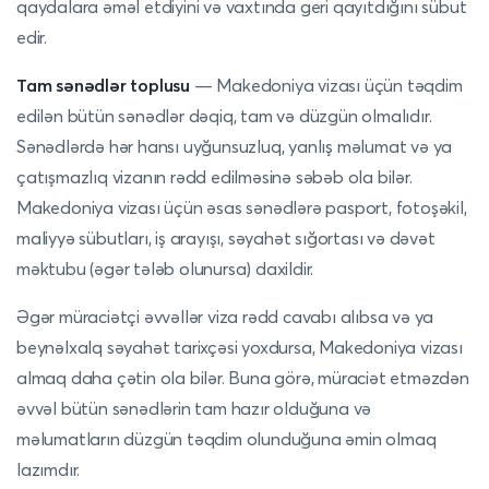
qaydalara əməl etdiyini və vaxtında geri qayıtdığını sübut
edir.
Tam sənədlər toplusu
— Makedoniya vizası üçün təqdim
edilən bütün sənədlər dəqiq, tam və düzgün olmalıdır.
Sənədlərdə hər hansı uyğunsuzluq, yanlış məlumat və ya
çatışmazlıq vizanın rədd edilməsinə səbəb ola bilər.
Makedoniya vizası üçün əsas sənədlərə pasport, fotoşəkil,
maliyyə sübutları, iş arayışı, səyahət sığortası və dəvət
məktubu (əgər tələb olunursa) daxildir.
Əgər müraciətçi əvvəllər viza rədd cavabı alıbsa və ya
beynəlxalq səyahət tarixçəsi yoxdursa, Makedoniya vizası
almaq daha çətin ola bilər. Buna görə, müraciət etməzdən
əvvəl bütün sənədlərin tam hazır olduğuna və
məlumatların düzgün təqdim olunduğuna əmin olmaq
lazımdır.