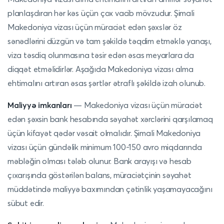
planlaşdıran hər kəs üçün çox vacib mövzudur. Şimali
Makedoniya vizası üçün müraciət edən şəxslər öz
sənədlərini düzgün və tam şəkildə təqdim etməklə yanaşı,
viza təsdiq olunmasına təsir edən əsas meyarlara da
diqqət etməlidirlər. Aşağıda Makedoniya vizası alma
ehtimalını artıran əsas şərtlər ətraflı şəkildə izah olunub.
Maliyyə imkanları
— Makedoniya vizası üçün müraciət
edən şəxsin bank hesabında səyahət xərclərini qarşılamaq
üçün kifayət qədər vəsait olmalıdır. Şimali Makedoniya
vizası üçün gündəlik minimum 100-150 avro miqdarında
məbləğin olması tələb olunur. Bank arayışı və hesab
çıxarışında göstərilən balans, müraciətçinin səyahət
müddətində maliyyə baxımından çətinlik yaşamayacağını
sübut edir.