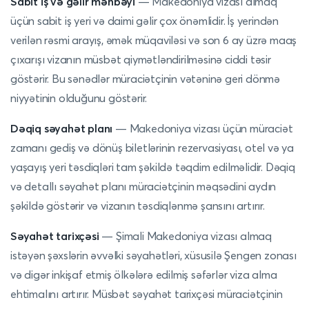
Sabit iş və gəlir mənbəyi
— Makedoniya vizası almaq
üçün sabit iş yeri və daimi gəlir çox önəmlidir. İş yerindən
verilən rəsmi arayış, əmək müqaviləsi və son 6 ay üzrə maaş
çıxarışı vizanın müsbət qiymətləndirilməsinə ciddi təsir
göstərir. Bu sənədlər müraciətçinin vətəninə geri dönmə
niyyətinin olduğunu göstərir.
Dəqiq səyahət planı
— Makedoniya vizası üçün müraciət
zamanı gediş və dönüş biletlərinin rezervasiyası, otel və ya
yaşayış yeri təsdiqləri tam şəkildə təqdim edilməlidir. Dəqiq
və detallı səyahət planı müraciətçinin məqsədini aydın
şəkildə göstərir və vizanın təsdiqlənmə şansını artırır.
Səyahət tarixçəsi
— Şimali Makedoniya vizası almaq
istəyən şəxslərin əvvəlki səyahətləri, xüsusilə Şengen zonası
və digər inkişaf etmiş ölkələrə edilmiş səfərlər viza alma
ehtimalını artırır. Müsbət səyahət tarixçəsi müraciətçinin