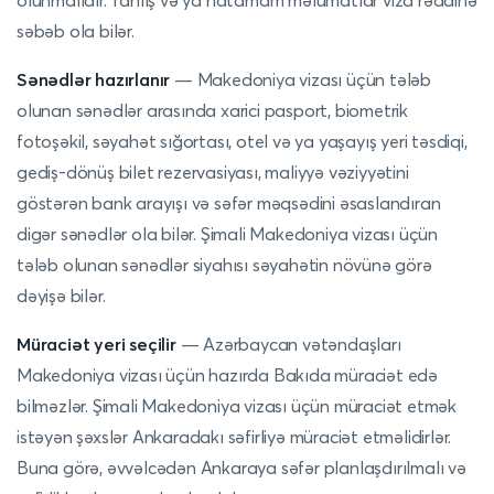
olunmalıdır. Yanlış və ya natamam məlumatlar viza rəddinə
səbəb ola bilər.
Sənədlər hazırlanır
— Makedoniya vizası üçün tələb
olunan sənədlər arasında xarici pasport, biometrik
fotoşəkil, səyahət sığortası, otel və ya yaşayış yeri təsdiqi,
gediş-dönüş bilet rezervasiyası, maliyyə vəziyyətini
göstərən bank arayışı və səfər məqsədini əsaslandıran
digər sənədlər ola bilər. Şimali Makedoniya vizası üçün
tələb olunan sənədlər siyahısı səyahətin növünə görə
dəyişə bilər.
Müraciət yeri seçilir
— Azərbaycan vətəndaşları
Makedoniya vizası üçün hazırda Bakıda müraciət edə
bilməzlər. Şimali Makedoniya vizası üçün müraciət etmək
istəyən şəxslər Ankaradakı səfirliyə müraciət etməlidirlər.
Buna görə, əvvəlcədən Ankaraya səfər planlaşdırılmalı və