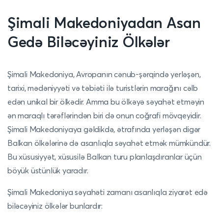
Şimali Makedoniyadan Asan
Gedə Biləcəyiniz Ölkələr
Şimali Makedoniya, Avropanın cənub-şərqində yerləşən,
tarixi, mədəniyyəti və təbiəti ilə turistlərin marağını cəlb
edən unikal bir ölkədir. Amma bu ölkəyə səyahət etməyin
ən maraqlı tərəflərindən biri də onun coğrafi mövqeyidir.
Şimali Makedoniyaya gəldikdə, ətrafında yerləşən digər
Balkan ölkələrinə də asanlıqla səyahət etmək mümkündür.
Bu xüsusiyyət, xüsusilə Balkan turu planlaşdıranlar üçün
böyük üstünlük yaradır.
Şimali Makedoniya səyahəti zamanı asanlıqla ziyarət edə
biləcəyiniz ölkələr bunlardır: