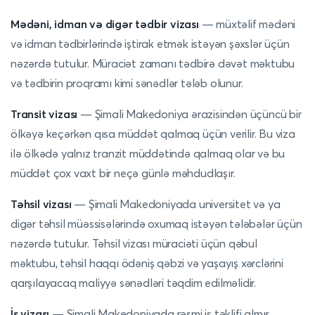
Mədəni, idman və digər tədbir vizası
— müxtəlif mədəni
və idman tədbirlərində iştirak etmək istəyən şəxslər üçün
nəzərdə tutulur. Müraciət zamanı tədbirə dəvət məktubu
və tədbirin proqramı kimi sənədlər tələb olunur.
Transit vizası
— Şimali Makedoniya ərazisindən üçüncü bir
ölkəyə keçərkən qısa müddət qalmaq üçün verilir. Bu viza
ilə ölkədə yalnız tranzit müddətində qalmaq olar və bu
müddət çox vaxt bir neçə günlə məhdudlaşır.
Təhsil vizası
— Şimali Makedoniyada universitet və ya
digər təhsil müəssisələrində oxumaq istəyən tələbələr üçün
nəzərdə tutulur. Təhsil vizası müraciəti üçün qəbul
məktubu, təhsil haqqı ödəniş qəbzi və yaşayış xərclərini
qarşılayacaq maliyyə sənədləri təqdim edilməlidir.
İş
vizası
— Şimali Makedoniyada rəsmi iş təklifi almış