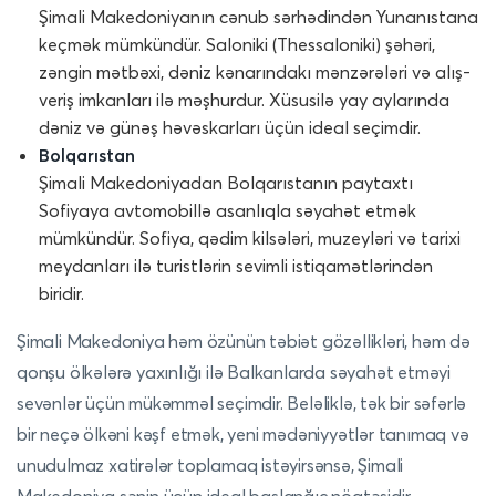
Şimali Makedoniyanın cənub sərhədindən Yunanıstana
keçmək mümkündür. Saloniki (Thessaloniki) şəhəri,
zəngin mətbəxi, dəniz kənarındakı mənzərələri və alış-
veriş imkanları ilə məşhurdur. Xüsusilə yay aylarında
dəniz və günəş həvəskarları üçün ideal seçimdir.
Bolqarıstan
Şimali Makedoniyadan Bolqarıstanın paytaxtı
Sofiyaya avtomobillə asanlıqla səyahət etmək
mümkündür. Sofiya, qədim kilsələri, muzeyləri və tarixi
meydanları ilə turistlərin sevimli istiqamətlərindən
biridir.
Şimali Makedoniya həm özünün təbiət gözəllikləri, həm də
qonşu ölkələrə yaxınlığı ilə Balkanlarda səyahət etməyi
sevənlər üçün mükəmməl seçimdir. Beləliklə, tək bir səfərlə
bir neçə ölkəni kəşf etmək, yeni mədəniyyətlər tanımaq və
unudulmaz xatirələr toplamaq istəyirsənsə, Şimali