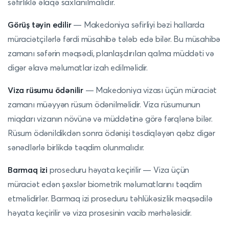
səfirliklə əlaqə saxlanılmalıdır.
Görüş təyin edilir
— Makedoniya səfirliyi bəzi hallarda
müraciətçilərlə fərdi müsahibə tələb edə bilər. Bu müsahibə
zamanı səfərin məqsədi, planlaşdırılan qalma müddəti və
digər əlavə məlumatlar izah edilməlidir.
Viza rüsumu ödənilir
— Makedoniya vizası üçün müraciət
zamanı müəyyən rüsum ödənilməlidir. Viza rüsumunun
miqdarı vizanın növünə və müddətinə görə fərqlənə bilər.
Rüsum ödənildikdən sonra ödənişi təsdiqləyən qəbz digər
sənədlərlə birlikdə təqdim olunmalıdır.
Barmaq izi
proseduru həyata keçirilir — Viza üçün
müraciət edən şəxslər biometrik məlumatlarını təqdim
etməlidirlər. Barmaq izi proseduru təhlükəsizlik məqsədilə
həyata keçirilir və viza prosesinin vacib mərhələsidir.