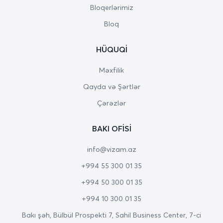
Bloqerlərimiz
Bloq
HÜQUQI
Məxfilik
Qayda və Şərtlər
Çərəzlər
BAKI OFISI
info@vizam.az
+994 55 300 01 35
+994 50 300 01 35
+994 10 300 01 35
Bakı şəh, Bülbül Prospekti 7, Sahil Business Center, 7-ci