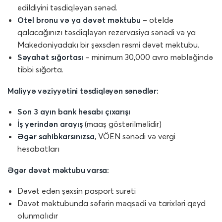
edildiyini təsdiqləyən sənəd.
Otel bronu və ya dəvət məktubu
– oteldə
qalacağınızı təsdiqləyən rezervasiya sənədi və ya
Makedoniyadakı bir şəxsdən rəsmi dəvət məktubu.
Səyahət sığortası
– minimum 30,000 avro məbləğində
tibbi sığorta.
Maliyyə vəziyyətini təsdiqləyən sənədlər:
Son 3 ayın bank hesabı çıxarışı
İş yerindən arayış
(maaş göstərilməlidir)
Əgər sahibkarsınızsa
, VÖEN sənədi və vergi
hesabatları
Əgər dəvət məktubu varsa:
Dəvət edən şəxsin pasport surəti
Dəvət məktubunda səfərin məqsədi və tarixləri qeyd
olunmalıdır