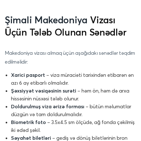
Şimali Makedoniya
Vizası
Üçün Tələb Olunan Sənədlər
Makedoniya vizası almaq üçün aşağıdakı sənədlər təqdim
edilməlidir:
Xarici pasport
– viza müraciəti tarixindən etibarən ən
azı 6 ay etibarlı olmalıdır.
Şəxsiyyət vəsiqəsinin surəti
– həm ön, həm də arxa
hissəsinin nüsxəsi tələb olunur.
Doldurulmuş viza ərizə forması
– bütün məlumatlar
düzgün və tam doldurulmalıdır.
Biometrik foto
– 3.5x4.5 sm ölçüdə, ağ fonda çəkilmiş
iki ədəd şəkil.
Səyahət biletləri
– gediş və dönüş biletlərinin bron