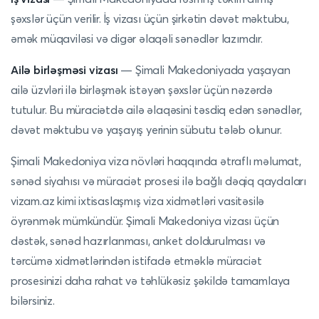
şəxslər üçün verilir. İş vizası üçün şirkətin dəvət məktubu,
əmək müqaviləsi və digər əlaqəli sənədlər lazımdır.
Ailə birləşməsi vizası
— Şimali Makedoniyada yaşayan
ailə üzvləri ilə birləşmək istəyən şəxslər üçün nəzərdə
tutulur. Bu müraciətdə ailə əlaqəsini təsdiq edən sənədlər,
dəvət məktubu və yaşayış yerinin sübutu tələb olunur.
Şimali Makedoniya viza növləri haqqında ətraflı məlumat,
sənəd siyahısı və müraciət prosesi ilə bağlı dəqiq qaydaları
vizam.az kimi ixtisaslaşmış viza xidmətləri vasitəsilə
öyrənmək mümkündür. Şimali Makedoniya vizası üçün
dəstək, sənəd hazırlanması, anket doldurulması və
tərcümə xidmətlərindən istifadə etməklə müraciət
prosesinizi daha rahat və təhlükəsiz şəkildə tamamlaya
bilərsiniz.