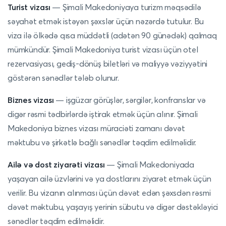
Turist vizası
— Şimali Makedoniyaya turizm məqsədilə
səyahət etmək istəyən şəxslər üçün nəzərdə tutulur. Bu
viza ilə ölkədə qısa müddətli (adətən 90 günədək) qalmaq
mümkündür. Şimali Makedoniya turist vizası üçün otel
rezervasiyası, gediş-dönüş biletləri və maliyyə vəziyyətini
göstərən sənədlər tələb olunur.
Biznes vizası
— işgüzar görüşlər, sərgilər, konfranslar və
digər rəsmi tədbirlərdə iştirak etmək üçün alınır. Şimali
Makedoniya biznes vizası müraciəti zamanı dəvət
məktubu və şirkətlə bağlı sənədlər təqdim edilməlidir.
Ailə və dost ziyarəti vizası
— Şimali Makedoniyada
yaşayan ailə üzvlərini və ya dostlarını ziyarət etmək üçün
verilir. Bu vizanın alınması üçün dəvət edən şəxsdən rəsmi
dəvət məktubu, yaşayış yerinin sübutu və digər dəstəkləyici
sənədlər təqdim edilməlidir.