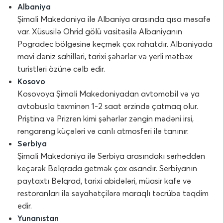
Albaniya
Şimali Makedoniya ilə Albaniya arasında qısa məsafə
var. Xüsusilə Ohrid gölü vasitəsilə Albaniyanın
Pogradec bölgəsinə keçmək çox rahatdır. Albaniyada
mavi dəniz sahilləri, tarixi şəhərlər və yerli mətbəx
turistləri özünə cəlb edir.
Kosovo
Kosovoya Şimali Makedoniyadan avtomobil və ya
avtobusla təxminən 1-2 saat ərzində çatmaq olur.
Priştina və Prizren kimi şəhərlər zəngin mədəni irsi,
rəngarəng küçələri və canlı atmosferi ilə tanınır.
Serbiya
Şimali Makedoniya ilə Serbiya arasındakı sərhəddən
keçərək Belqrada getmək çox asandır. Serbiyanın
paytaxtı Belqrad, tarixi abidələri, müasir kafe və
restoranları ilə səyahətçilərə maraqlı təcrübə təqdim
edir.
Yunanıstan