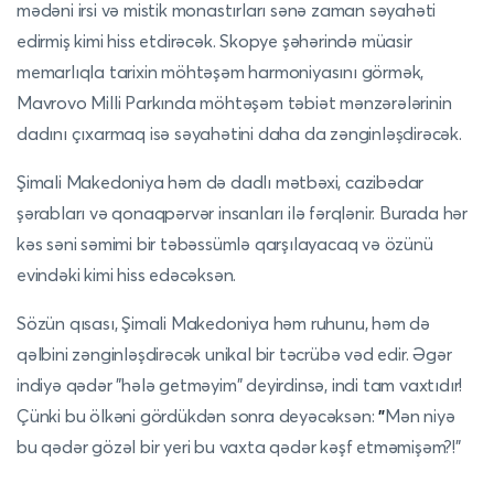
mədəni irsi və mistik monastırları sənə zaman səyahəti
edirmiş kimi hiss etdirəcək. Skopye şəhərində müasir
memarlıqla tarixin möhtəşəm harmoniyasını görmək,
Mavrovo Milli Parkında möhtəşəm təbiət mənzərələrinin
dadını çıxarmaq isə səyahətini daha da zənginləşdirəcək.
Şimali Makedoniya həm də dadlı mətbəxi, cazibədar
şərabları və qonaqpərvər insanları ilə fərqlənir. Burada hər
kəs səni səmimi bir təbəssümlə qarşılayacaq və özünü
evindəki kimi hiss edəcəksən.
Sözün qısası, Şimali Makedoniya həm ruhunu, həm də
qəlbini zənginləşdirəcək unikal bir təcrübə vəd edir. Əgər
indiyə qədər "hələ getməyim" deyirdinsə, indi tam vaxtıdır!
Çünki bu ölkəni gördükdən sonra deyəcəksən:
"
Mən niyə
bu qədər gözəl bir yeri bu vaxta qədər kəşf etməmişəm?!"