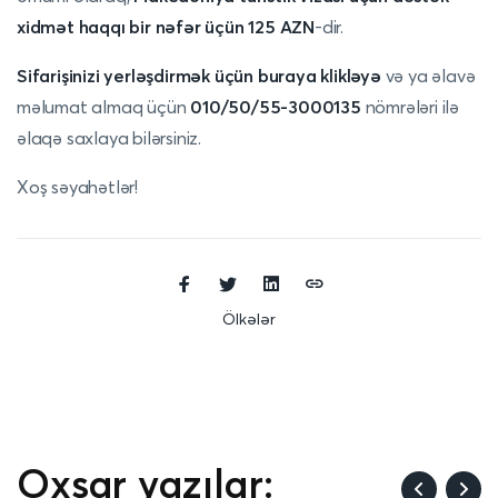
xidmət haqqı bir nəfər üçün 125 AZN
-dir.
Sifarişinizi yerləşdirmək üçün
buraya klikləyə
və ya əlavə
məlumat almaq üçün
010/50/55-3000135
nömrələri ilə
əlaqə saxlaya bilərsiniz.
Xoş səyahətlər!
Ölkələr
Oxşar yazılar: