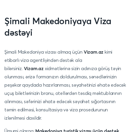
Şimali Makedoniyaya Viza
dəstəyi
Şimali Makedoniya vizası almaq üçün
Vizam.az
kimi
etibarlı viza agentliyindən dəstək ala
bilərsiniz.
Vizam.az
xidmətlərinə sizin adınıza görüş təyin
olunması, ərizə formanızın doldurulması, sənədlərinizin
peşəkar qaydada hazırlanması, səyahətinizi əhatə edəcək
uçuş biletlərinizin bronu, otellərdən təsdiq məktublarının
alınması, səfərinizi əhatə edəcək səyahət sığortasının
təmin edilməsi, konsultasiya və viza prosedurunun
izlənilməsi daxildir.
Ümumi olaraq,
Makedoniya turistik vizası üçün dəstək