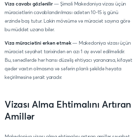
Viza cavabı gözlənilir
— Şimali Makedoniya vizası üçün
müraciətlərin cavablandırılması adətən 10-15 iş günü
ərzində baş tutur. Lakin mövsümə və müraciət sayına görə
bu müddət uzana bilər.
Viza müraciətini erkən etmək
— Makedoniya vizası üçün
müraciət səyahət tarixindən ən azı 1 ay əvvəl edilməlidir.
Bu, sənədlərdə hər hansı düzəliş ehtiyacı yaranarsa, kifayət
qədər vaxtın olmasına və səfərin planlı şəkildə həyata
keçirilməsinə şərait yaradır.
Vizası Alma Ehtimalını Artıran
Amillər
Makedoniya vizası alma ehtimalını artıran amillər səyahət