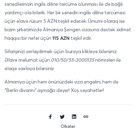
sənədlərinizin ingilis dilinə tərcümə olunması ilə də bağlı
yardımçı ola bilərik. Hər bir sənədin ingilis dilinə tərcüməsi
üçün əlavə rüsum 5 AZN təşkil edəcək. Ümumi olaraq isə
bizim şirkətimizdə Almaniya Şengen vizasına dəstək xidmət
haqqısı bir nəfər üçün
115 AZN
təşkil edir.
Sifarişinizi yerləşdirmək üçün
buraya
klikləyə bilərsiniz.
Əlavə məlumat üçün
010/50/55-3000135
nömrələri ilə
əlaqə saxlaya bilərsiniz.
Almaniya üçün həm önünüzdəki viza əngəlini, həm də
“Berlin divarını” aşmağa dəyər! Xoş səyahətlər!
Ölkələr