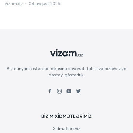
Vizam.az
04 avqust 2026
Biz dünyanın istənilən ölkəsinə səyahət, təhsil və biznes viza
dəstəyi göstəririk.
BIZIM XIDMƏTLƏRIMIZ
Xidmətlərimiz