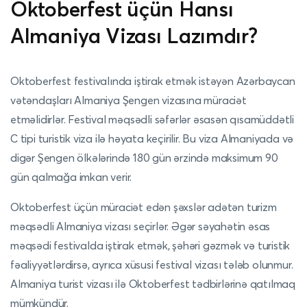
Oktoberfest üçün Hansı
Almaniya Vizası Lazımdır?
Oktoberfest festivalında iştirak etmək istəyən Azərbaycan
vətəndaşları Almaniya Şengen vizasına müraciət
etməlidirlər. Festival məqsədli səfərlər əsasən qısamüddətli
C tipi turistik viza ilə həyata keçirilir. Bu viza Almaniyada və
digər Şengen ölkələrində 180 gün ərzində maksimum 90
gün qalmağa imkan verir.
Oktoberfest üçün müraciət edən şəxslər adətən turizm
məqsədli Almaniya vizası seçirlər. Əgər səyahətin əsas
məqsədi festivalda iştirak etmək, şəhəri gəzmək və turistik
fəaliyyətlərdirsə, ayrıca xüsusi festival vizası tələb olunmur.
Almaniya turist vizası ilə Oktoberfest tədbirlərinə qatılmaq
mümkündür.