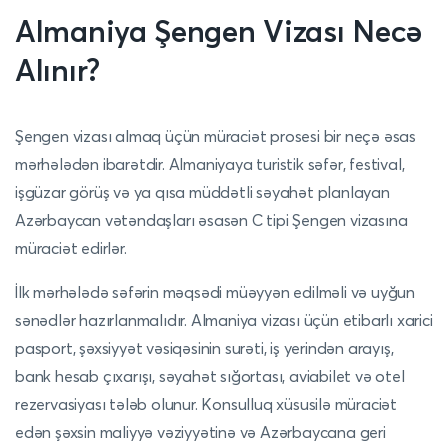
Almaniya Şengen Vizası Necə
Alınır?
Şengen vizası almaq üçün müraciət prosesi bir neçə əsas
mərhələdən ibarətdir. Almaniyaya turistik səfər, festival,
işgüzar görüş və ya qısa müddətli səyahət planlayan
Azərbaycan vətəndaşları əsasən C tipi Şengen vizasına
müraciət edirlər.
İlk mərhələdə səfərin məqsədi müəyyən edilməli və uyğun
sənədlər hazırlanmalıdır. Almaniya vizası üçün etibarlı xarici
pasport, şəxsiyyət vəsiqəsinin surəti, iş yerindən arayış,
bank hesab çıxarışı, səyahət sığortası, aviabilet və otel
rezervasiyası tələb olunur. Konsulluq xüsusilə müraciət
edən şəxsin maliyyə vəziyyətinə və Azərbaycana geri