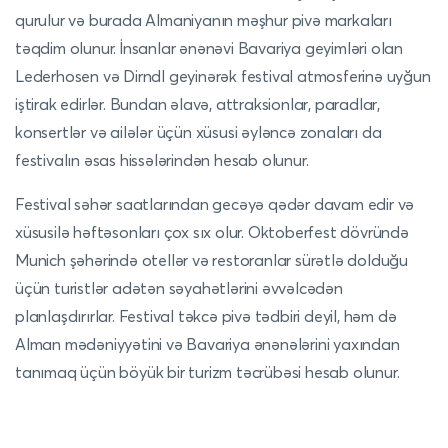
qurulur və burada Almaniyanın məşhur pivə markaları
təqdim olunur. İnsanlar ənənəvi Bavariya geyimləri olan
Lederhosen və Dirndl geyinərək festival atmosferinə uyğun
iştirak edirlər. Bundan əlavə, attraksionlar, paradlar,
konsertlər və ailələr üçün xüsusi əyləncə zonaları da
festivalın əsas hissələrindən hesab olunur.
Festival səhər saatlarından gecəyə qədər davam edir və
xüsusilə həftəsonları çox sıx olur. Oktoberfest dövründə
Munich şəhərində otellər və restoranlar sürətlə dolduğu
üçün turistlər adətən səyahətlərini əvvəlcədən
planlaşdırırlar. Festival təkcə pivə tədbiri deyil, həm də
Alman mədəniyyətini və Bavariya ənənələrini yaxından
tanımaq üçün böyük bir turizm təcrübəsi hesab olunur.