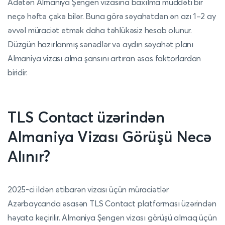
Adətən Almaniya Şengen vizasına baxılma müddəti bir
neçə həftə çəkə bilər. Buna görə səyahətdən ən azı 1–2 ay
əvvəl müraciət etmək daha təhlükəsiz hesab olunur.
Düzgün hazırlanmış sənədlər və aydın səyahət planı
Almaniya vizası alma şansını artıran əsas faktorlardan
biridir.
TLS Contact üzərindən
Almaniya Vizası Görüşü Necə
Alınır?
2025-ci ildən etibarən vizası üçün müraciətlər
Azərbaycanda əsasən TLS Contact platforması üzərindən
həyata keçirilir. Almaniya Şengen vizası görüşü almaq üçün