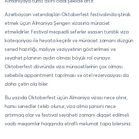
Almaniyaya turist axını ciddi şəkildə artır.
Azərbaycan vətəndaşları Oktoberfest festivalında iştirak
etmək üçün Almaniya Şengen vizasına müraciət
etməlidirlər. Festival məqsədli səfərlər əsasən turistik viza
kateqoriyası ilə həyata keçirilir və müraciət zamanı düzgün
sənəd hazırlığı, maliyyə vəziyyətinin göstərilməsi və
səyahət planının aydın olması böyük rol oynayır.
Oktoberfest dövründə viza müraciətlərinin çox olması
səbəbilə appointment tapılması və otel rezervasiyası da
daha çətin ola bilər.
Bu yazıda Oktoberfest üçün Almaniya vizası necə alınır,
hansı sənədlər tələb olunur, viza alma şansını necə
artırmaq olar və festival səyahəti zamanı diqqət edilməli
vacib məqamlar haqqında ətraflı məlumat tapa bilərsiniz.