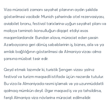
Viza müraciəti zamanı səyahət planının aydın şəkildə
göstərilməsi vacibdir. Munich şəhərində otel rezervasiyası,
aviabilet bronu, festival tarixlərinə uyğun səyahət planı və
maliyyə təminatı konsulluğun diqqət etdiyi əsas
məqamlardandır. Bundan əlavə, müraciət edən şəxsin
Azərbaycana geri dönüş səbəblərinin iş, biznes, ailə və ya
əmlak bağlılığının göstərilməsi də Almaniya vizası alma
şansına müsbət təsir edir.
Qeyd etmək lazımdır ki, turistik Şengen vizası yalnız
festival və turizm məqsədli istifadə üçün nəzərdə tutulur.
Bu viza ilə Almaniyada rəsmi işləmək və ya uzunmüddətli
qalmaq mümkün deyil. Əgər məqsəd iş və ya təhsildirsə,
fərqli Almaniya viza növlərinə müraciət edilməlidir.