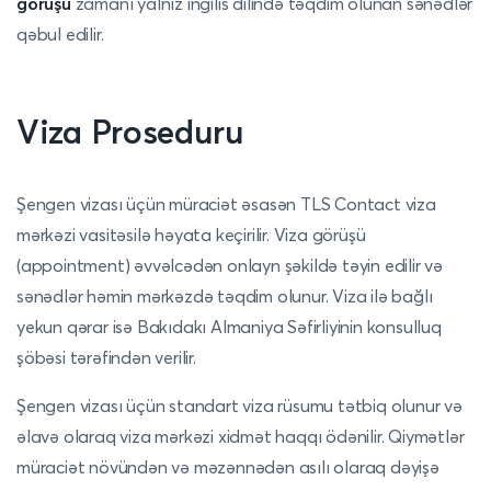
görüşü
zamanı yalnız ingilis dilində təqdim olunan sənədlər
qəbul edilir.
Viza Proseduru
Şengen vizası üçün müraciət əsasən TLS Contact viza
mərkəzi vasitəsilə həyata keçirilir. Viza görüşü
(appointment) əvvəlcədən onlayn şəkildə təyin edilir və
sənədlər həmin mərkəzdə təqdim olunur. Viza ilə bağlı
yekun qərar isə Bakıdakı Almaniya Səfirliyinin konsulluq
şöbəsi tərəfindən verilir.
Şengen vizası üçün standart viza rüsumu tətbiq olunur və
əlavə olaraq viza mərkəzi xidmət haqqı ödənilir. Qiymətlər
müraciət növündən və məzənnədən asılı olaraq dəyişə