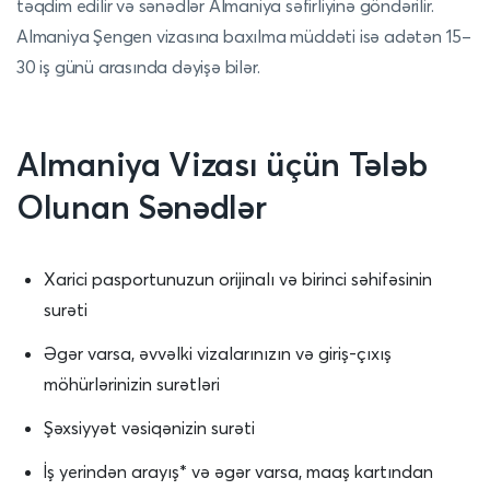
təqdim edilir və sənədlər Almaniya səfirliyinə göndərilir.
Almaniya Şengen vizasına baxılma müddəti isə adətən 15–
30 iş günü arasında dəyişə bilər.
Almaniya Vizası üçün Tələb
Olunan Sənədlər
Xarici pasportunuzun orijinalı və birinci səhifəsinin
surəti
Əgər varsa, əvvəlki vizalarınızın və giriş-çıxış
möhürlərinizin surətləri
Şəxsiyyət vəsiqənizin surəti
İş yerindən arayış* və əgər varsa, maaş kartından