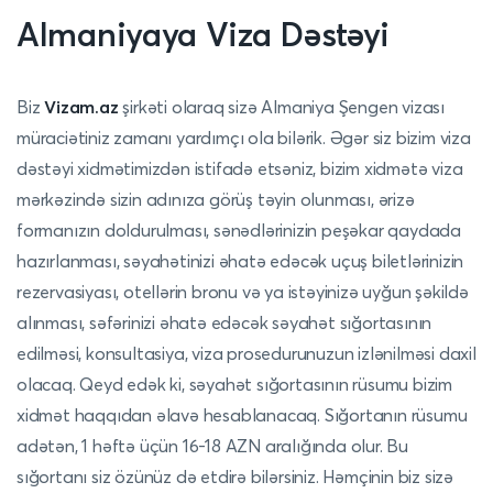
Almaniyaya Viza Dəstəyi
Biz
Vizam.az
şirkəti olaraq sizə Almaniya Şengen vizası
müraciətiniz zamanı yardımçı ola bilərik.
Əgər siz bizim viza
dəstəyi xidmətimizdən istifadə etsəniz, bizim xidmətə viza
mərkəzində sizin adınıza görüş təyin olunması, ərizə
formanızın doldurulması, sənədlərinizin peşəkar qaydada
hazırlanması, səyahətinizi əhatə edəcək uçuş biletlərinizin
rezervasiyası, otellərin bronu və ya istəyinizə uyğun şəkildə
alınması, səfərinizi əhatə edəcək səyahət sığortasının
edilməsi, konsultasiya, viza prosedurunuzun izlənilməsi daxil
olacaq. Qeyd edək ki, səyahət sığortasının rüsumu bizim
xidmət haqqıdan əlavə hesablanacaq. Sığortanın rüsumu
adətən, 1 həftə üçün 16-18 AZN aralığında olur. Bu
sığortanı siz özünüz də etdirə bilərsiniz. Həmçinin biz sizə