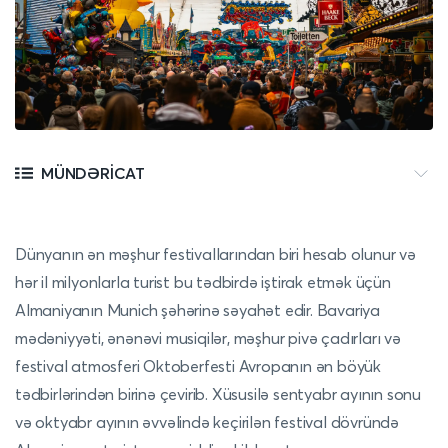
MÜNDƏRICAT
Dünyanın ən məşhur festivallarından biri hesab olunur və
hər il milyonlarla turist bu tədbirdə iştirak etmək üçün
Almaniyanın Munich şəhərinə səyahət edir. Bavariya
mədəniyyəti, ənənəvi musiqilər, məşhur pivə çadırları və
festival atmosferi Oktoberfesti Avropanın ən böyük
tədbirlərindən birinə çevirib. Xüsusilə sentyabr ayının sonu
və oktyabr ayının əvvəlində keçirilən festival dövründə