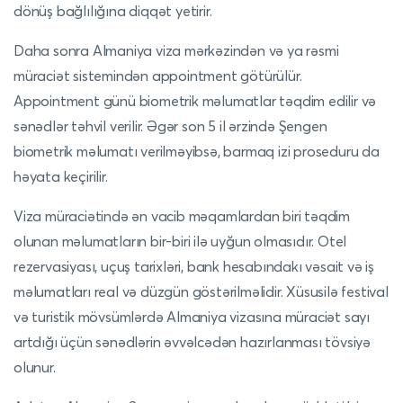
dönüş bağlılığına diqqət yetirir.
Daha sonra Almaniya viza mərkəzindən və ya rəsmi
müraciət sistemindən appointment götürülür.
Appointment günü biometrik məlumatlar təqdim edilir və
sənədlər təhvil verilir. Əgər son 5 il ərzində Şengen
biometrik məlumatı verilməyibsə, barmaq izi proseduru da
həyata keçirilir.
Viza müraciətində ən vacib məqamlardan biri təqdim
olunan məlumatların bir-biri ilə uyğun olmasıdır. Otel
rezervasiyası, uçuş tarixləri, bank hesabındakı vəsait və iş
məlumatları real və düzgün göstərilməlidir. Xüsusilə festival
və turistik mövsümlərdə Almaniya vizasına müraciət sayı
artdığı üçün sənədlərin əvvəlcədən hazırlanması tövsiyə
olunur.