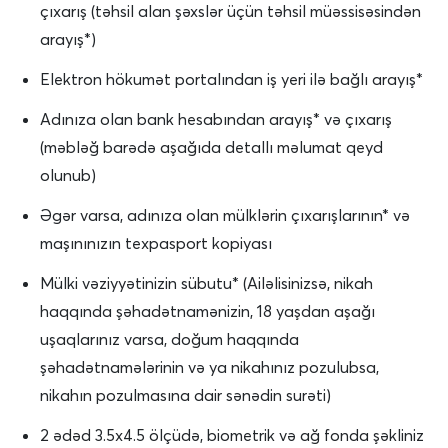
çıxarış (təhsil alan şəxslər üçün təhsil müəssisəsindən
arayış*)
Elektron hökumət portalından iş yeri ilə bağlı arayış*
Adınıza olan bank hesabından arayış* və çıxarış
(məbləğ barədə aşağıda detallı məlumat qeyd
olunub)
Əgər varsa, adınıza olan mülklərin çıxarışlarının* və
maşınınızın texpasport kopiyası
Mülki vəziyyətinizin sübutu* (Ailəlisinizsə, nikah
haqqında şəhadətnamənizin, 18 yaşdan aşağı
uşaqlarınız varsa, doğum haqqında
şəhadətnamələrinin və ya nikahınız pozulubsa,
nikahın pozulmasına dair sənədin surəti)
2 ədəd 3.5x4.5 ölçüdə, biometrik və ağ fonda şəkliniz