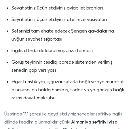
Səyahətiniz üçün etdiyiniz aviabilet bronları
Səyahətiniz üçün etdiyiniz otel rezervasiyaları
Səfərinizi tam əhatə edəcək Şengen qaydalarına
uyğun səyahət sığortası
İngilis dilində doldurulmuş ərizə forması
Görüş təyininin təsdiqi barədə sistemdən verilmiş
sənədin çap versiyası
Əgər turistik yox, işgüzar səfərlə bağlı vizaya müraciət
olunursa, bu halda həmin iş, tədbir və ya görüşlə bağlı
rəsmi dəvət məktubu
Üzərində “*” işarəsi ilə qeyd etdiyiniz sənədlər səfirliyə ingilis
dilində təqdim olunmalıdır, çünki
Almaniya səfirliyi viza