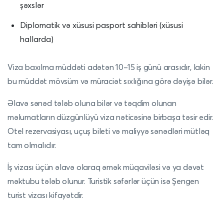
şəxslər
Diplomatik və xüsusi pasport sahibləri (xüsusi
hallarda)
Viza baxılma müddəti adətən 10–15 iş günü arasıdır, lakin
bu müddət mövsüm və müraciət sıxlığına görə dəyişə bilər.
Əlavə sənəd tələb oluna bilər və təqdim olunan
məlumatların düzgünlüyü viza nəticəsinə birbaşa təsir edir.
Otel rezervasiyası, uçuş bileti və maliyyə sənədləri mütləq
tam olmalıdır.
İş vizası üçün əlavə olaraq əmək müqaviləsi və ya dəvət
məktubu tələb olunur. Turistik səfərlər üçün isə Şengen
turist vizası kifayətdir.