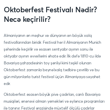
Oktoberfest Festivalı Nədir?
Necə keçirilir?
Almaniyanın ən məşhur və dünyanın ən böyük xalq
festivallarından biridir. Festival hər il Almaniyanın Munich
şəhərində keçirilir və əsasən sentyabr ayının sonu ilə
oktyabr ayının əvvəllərini əhatə edir. İlk dəfə 1810-cu ildə
Bavariya şahzadəsinin toy şənliyi kimi təşkil olunan
Oktoberfest zamanla beynəlxalq tədbirə çevrilib və bu
gün milyonlarla turist festival üçün Almaniyaya səyahət
edir.
Oktoberfest əsasən böyük pivə çadırları, canlı Bavariya
musiqiləri, ənənəvi alman yeməkləri və əyləncə proqramları
ilə tanınır. Festival ərazisində müxtəlif ölçülü çadırlar