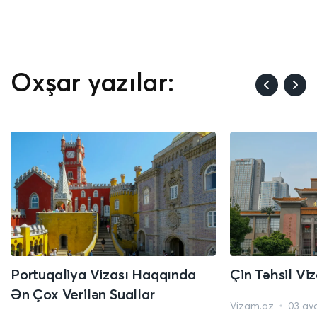
Oxşar yazılar:
Portuqaliya Vizası Haqqında
Çin Təhsil Vi
Ən Çox Verilən Suallar
Vizam.az
03 av