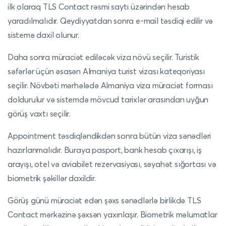
ilk olaraq
TLS Contact rəsmi saytı
üzərindən hesab
yaradılmalıdır. Qeydiyyatdan sonra e-mail təsdiqi edilir və
sistemə daxil olunur.
Daha sonra müraciət ediləcək viza növü seçilir. Turistik
səfərlər üçün əsasən Almaniya turist vizası kateqoriyası
seçilir. Növbəti mərhələdə Almaniya viza müraciət forması
doldurulur və sistemdə mövcud tarixlər arasından uyğun
görüş vaxtı seçilir.
Appointment təsdiqləndikdən sonra bütün viza sənədləri
hazırlanmalıdır. Buraya pasport, bank hesab çıxarışı, iş
arayışı, otel və aviabilet rezervasiyası, səyahət sığortası və
biometrik şəkillər daxildir.
Görüş günü müraciət edən şəxs sənədlərlə birlikdə TLS
Contact mərkəzinə şəxsən yaxınlaşır. Biometrik məlumatlar