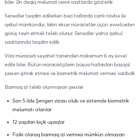
bilər. Ən dəqiq məlumat rəsmi saytlarda göstərilir.
Sənədlər təqdim edilərkən bəzi hallarda canlı növbə ilə
qəbul mümkündür, lakin əksər müraciətlər üçün əvvəlcədən
görüş təyin etmək tələb olunur. Sənədlər yalnız qəbul
saatlarında təqdim edilir.
Viza müraciəti səyahət tarixindən maksimum 6 ay əvvəl
edilə bilər. Bütün müraciətçilərin (xüsusi hallardan başqa)
şəxsən iştirak etməsi və biometrik məlumat verməsi vacibdir.
Barmaq izi tələb olunmayan şəxslər:
Son 5 ildə Şengen vizası olub və sistemdə biometrik
məlumatı olanlar
12 yaşdan kiçik uşaqlar
Fiziki olaraq barmaq izi verməsi mümkün olmayan