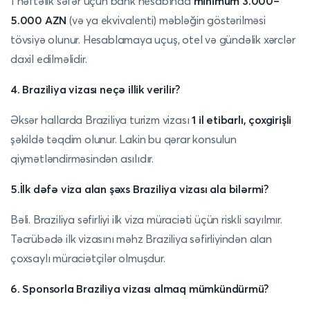
1 həftəlik səfər üçün bank hesabında
minimum 3.000–
5.000 AZN
(və ya ekvivalenti) məbləğin göstərilməsi
tövsiyə olunur. Hesablamaya uçuş, otel və gündəlik xərclər
daxil edilməlidir.
4. Braziliya vizası neçə illik verilir?
Əksər hallarda Braziliya turizm vizası
1 il etibarlı, çoxgirişli
şəkildə təqdim olunur. Lakin bu qərar konsulun
qiymətləndirməsindən asılıdır.
5.İlk dəfə viza alan şəxs Braziliya vizası ala bilərmi?
Bəli. Braziliya səfirliyi ilk viza müraciəti üçün riskli sayılmır.
Təcrübədə ilk vizasını məhz Braziliya səfirliyindən alan
çoxsaylı müraciətçilər olmuşdur.
6. Sponsorla Braziliya vizası almaq mümkündürmü?