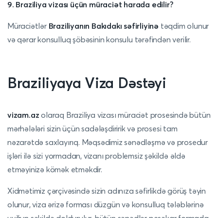
9. Braziliya vizası üçün müraciət harada edilir?
Müraciətlər
Braziliyanın Bakıdakı səfirliyinə
təqdim olunur
və qərar konsulluq şöbəsinin konsulu tərəfindən verilir.
Braziliyaya Viza Dəstəyi
vizam.az
olaraq Braziliya vizası müraciət prosesində bütün
mərhələləri sizin üçün sadələşdiririk və prosesi tam
nəzarətdə saxlayırıq. Məqsədimiz sənədləşmə və prosedur
işləri ilə sizi yormadan, vizanı problemsiz şəkildə əldə
etməyinizə kömək etməkdir.
Xidmətimiz çərçivəsində sizin adınıza səfirlikdə görüş təyin
olunur, viza ərizə forması düzgün və konsulluq tələblərinə