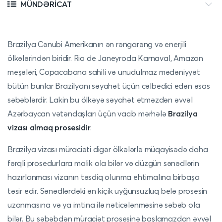
MÜNDƏRICAT
Brazilya Cənubi Amerikanın ən rəngarəng və enerjili
ölkələrindən biridir. Rio de Janeyroda Karnaval, Amazon
meşələri, Copacabana sahili və unudulmaz mədəniyyət
bütün bunlar Brazilyanı səyahət üçün cəlbedici edən əsas
səbəblərdir. Lakin bu ölkəyə səyahət etməzdən əvvəl
Azərbaycan vətəndaşları üçün vacib mərhələ
Brazilya
vizası almaq prosesidir
.
Brazilya vizası müraciəti digər ölkələrlə müqayisədə daha
fərqli prosedurlara malik ola bilər və düzgün sənədlərin
hazırlanması vizanın təsdiq olunma ehtimalına birbaşa
təsir edir. Sənədlərdəki ən kiçik uyğunsuzluq belə prosesin
uzanmasına və ya imtina ilə nəticələnməsinə səbəb ola
bilər. Bu səbəbdən müraciət prosesinə başlamazdan əvvəl