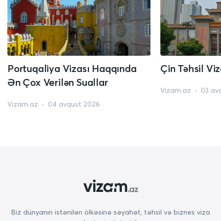
Portuqaliya Vizası Haqqında
Çin Təhsil Vi
Ən Çox Verilən Suallar
Vizam.az
03 av
Vizam.az
04 avqust 2026
Biz dünyanın istənilən ölkəsinə səyahət, təhsil və biznes viza