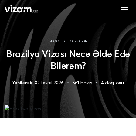
›
BLOQ
ÖLKƏLƏR
Brazilya Vizası Necə Əldə Edə
Bilərəm?
561 baxış
4 dəq. oxu
Yeniləndi:
02 fevral 2026