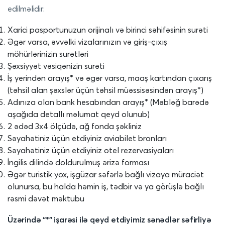
edilməlidir:
Xarici pasportunuzun orijinalı və birinci səhifəsinin surəti
Əgər varsa, əvvəlki vizalarınızın və giriş-çıxış
möhürlərinizin surətləri
Şəxsiyyət vəsiqənizin surəti
İş yerindən arayış* və əgər varsa, maaş kartından çıxarış
(təhsil alan şəxslər üçün təhsil müəssisəsindən arayış*)
Adınıza olan bank hesabından arayış* (Məbləğ barədə
aşağıda detallı məlumat qeyd olunub)
2 ədəd 3x4 ölçüdə, ağ fonda şəkliniz
Səyahətiniz üçün etdiyiniz aviabilet bronları
Səyahətiniz üçün etdiyiniz otel rezervasiyaları
İngilis dilində doldurulmuş ərizə forması
Əgər turistik yox, işgüzar səfərlə bağlı vizaya müraciət
olunursa, bu halda həmin iş, tədbir və ya görüşlə bağlı
rəsmi dəvət məktubu
Üzərində “*” işarəsi ilə qeyd etdiyimiz sənədlər səfirliyə