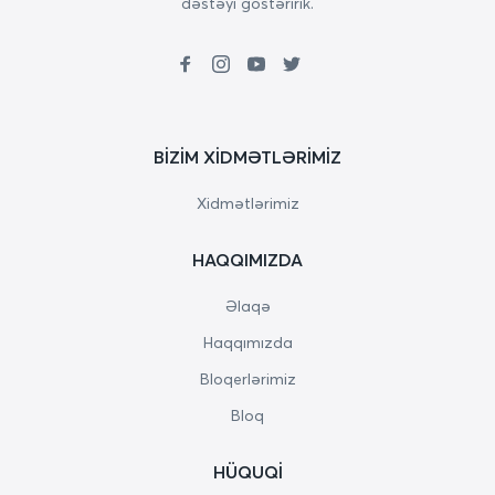
dəstəyi göstəririk.
BIZIM XIDMƏTLƏRIMIZ
Xidmətlərimiz
HAQQIMIZDA
Əlaqə
Haqqımızda
Bloqerlərimiz
Bloq
HÜQUQI