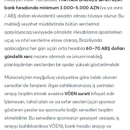
bank hesabında minimum 3.000–5.000 AZN
(və ya avro
/ ABŞ dolları ekvivalenti) vəsaitin olması tövsiyə olunur. Bu
məbləğ səyahət müddətində bütün xərclərinizi
qarşılayacaq səviyyədə olmalıdır. Hesablama aparılarkən
uçuş və otel xərclərinə əlavə olaraq, Braziliyada
qalacağınız hər gün üçün orta hesabla
60–70 ABŞ dolları
gündəlik xərc
nəzərə alınmalı və ümumi məbləğ
planlaşdırılan xərclərdən bir qədər yüksək göstərilməlidir.
Müraciətçinin məşğulluq vəziyyətinə görə tələb olunan
sənədlər də fərqlənir. Əgər sahibkarsınızsa, iş yerindən
arayış təqdim etmək əvəzinə
VÖEN surəti
kifayət edir.
İşləməyən, təhsil alan və ya səfər xərcləri üçün sponsor
göstərən şəxslər isə sponsorla bağlı sənədləri təqdim
etməlidirlər. Bu sənədlərə sponsorun şəxsiyyət vəsiqəsi, iş
arayışı (sahibkardırsa VÖEN), bank hesabı arayışı və