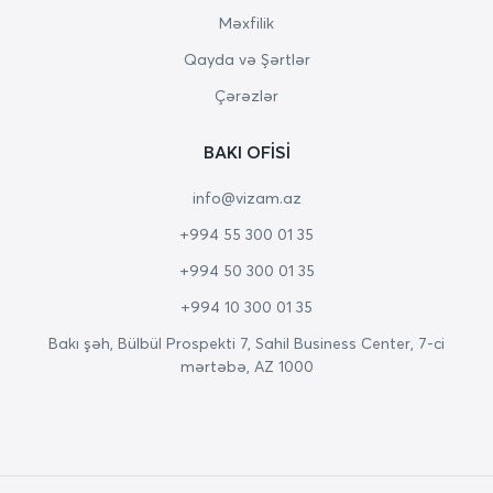
Məxfilik
Qayda və Şərtlər
Çərəzlər
BAKI OFISI
info@vizam.az
+994 55 300 01 35
+994 50 300 01 35
+994 10 300 01 35
Bakı şəh, Bülbül Prospekti 7, Sahil Business Center, 7-ci
mərtəbə, AZ 1000