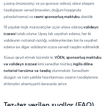
çıxarışı (müraciətçi və ya sponsor adına), ailəvi əlaqəni
təsdiqləyən sənəd (məsələn, doğum haqqında
şəhadətnamə) və
rəsmi sponsorluq məktubu
daxildir.
18 yaşdan kiçik müraciətçilər üçün əlavə olaraq
valideyn
icazəsi
tələb olunur. Uşaq tək səyahət edərsə, hər iki
valideynin notarial razılığı, valideynlərdən biri ilə səyahət
edərsə isə digər valideynin icazə sənədi təqdim edilməlidir.
Xüsusi qeyd etmək lazımdır ki,
VÖEN, sponsorluq məktubu
və valideyn icazəsi
kimi sənədlər mütləq
ingilis dilinə
notarial tərcümə və təsdiq
olunmalıdır. Sənədlərin
düzgün və tam şəkildə hazırlanması vizanın təsdiqlənmə
ehtimalını əhəmiyyətli dərəcədə artırır.
Tez-tez verilən suallar (FAQ)