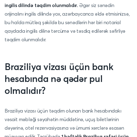
ingilis dilində təqdim olunmalıdır.
Əgər siz sənədin
orijinalını ingilis dilində yox, azərbaycanca əldə etmisinizsə,
bu halda mütləq şəkildə bu sənədlərin hər biri notarial
qaydada ingilis dilinə tərcümə və təsdiq edilərək səfirliyə
təqdim olunmalıdır.
Braziliya vizası üçün bank
hesabında nə qədər pul
olmalıdır?
Braziliya vizası üçün təqdim olunan bank hesabındakı
vəsait məbləği səyahətin müddətinə, uçuş biletlərinin
dəyərinə, otel rezervasiyasına və ümumi xərclərə əsasən
müəyyən edilir. Təcrübədə
1 həftəlik Braziliya səfəri üçün