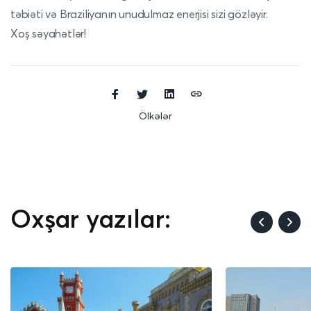
təbiəti və Braziliyanın unudulmaz enerjisi sizi gözləyir.
Xoş səyahətlər!
Ölkələr
Oxşar yazılar: