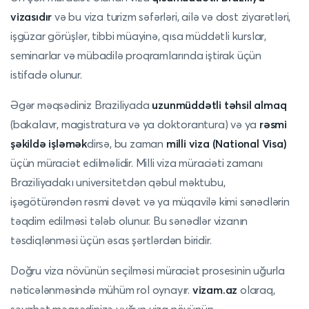
vizasıdır
və bu viza turizm səfərləri, ailə və dost ziyarətləri,
işgüzar görüşlər, tibbi müayinə, qısa müddətli kurslar,
seminarlar və mübadilə proqramlarında iştirak üçün
istifadə olunur.
Əgər məqsədiniz Braziliyada
uzunmüddətli təhsil almaq
(bakalavr, magistratura və ya doktorantura) və ya
rəsmi
şəkildə işləmək
dirsə, bu zaman
milli viza (National Visa)
üçün müraciət edilməlidir. Milli viza müraciəti zamanı
Braziliyadakı universitetdən qəbul məktubu,
işəgötürəndən rəsmi dəvət və ya müqavilə kimi sənədlərin
təqdim edilməsi tələb olunur. Bu sənədlər vizanın
təsdiqlənməsi üçün əsas şərtlərdən biridir.
Doğru viza növünün seçilməsi müraciət prosesinin uğurla
nəticələnməsində mühüm rol oynayır.
vizam.az
olaraq,