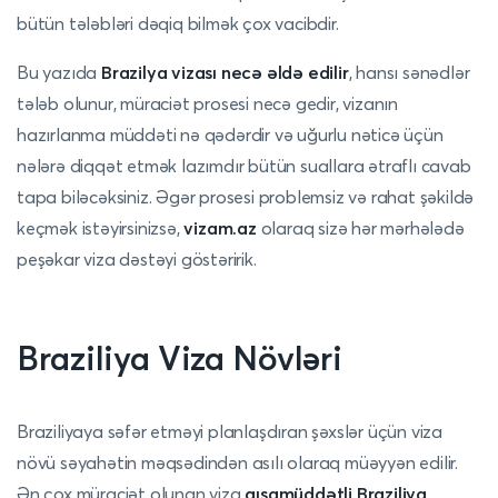
bütün tələbləri dəqiq bilmək çox vacibdir.
Bu yazıda
Brazilya vizası necə əldə edilir
, hansı sənədlər
tələb olunur, müraciət prosesi necə gedir, vizanın
hazırlanma müddəti nə qədərdir və uğurlu nəticə üçün
nələrə diqqət etmək lazımdır bütün suallara ətraflı cavab
tapa biləcəksiniz. Əgər prosesi problemsiz və rahat şəkildə
keçmək istəyirsinizsə,
vizam.az
olaraq sizə hər mərhələdə
peşəkar viza dəstəyi göstəririk.
Braziliya Viza Növləri
Braziliyaya səfər etməyi planlaşdıran şəxslər üçün viza
növü səyahətin məqsədindən asılı olaraq müəyyən edilir.
Ən çox müraciət olunan viza
qısamüddətli Braziliya