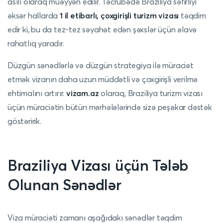
asılı olaraq müəyyən edilir. Təcrübədə Braziliya səfirliyi
əksər hallarda
1 il etibarlı, çoxgirişli turizm vizası
təqdim
edir ki, bu da tez-tez səyahət edən şəxslər üçün əlavə
rahatlıq yaradır.
Düzgün sənədlərlə və düzgün strategiya ilə müraciət
etmək vizanın daha uzun müddətli və çoxgirişli verilmə
ehtimalını artırır.
vizam.az
olaraq, Braziliya turizm vizası
üçün müraciətin bütün mərhələlərində sizə peşəkar dəstək
göstəririk.
Braziliya Vizası üçün Tələb
Olunan Sənədlər
Viza müraciəti zamanı aşağıdakı sənədlər təqdim