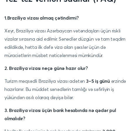
1.Braziliya vizası almaq çətindirmi?
Xeyr, Braziliya vizası Azərbaycan vətəndaşları üçün riskli
vizalar sırasına aid edilmir. Sənədlər düzgün və tam təqdim
edildikdə, hətta ilk dəfə viza alan şəxslər üçün də
müraciətlərin müsbət nəticələnməsi mümkündür.
2. Braziliya vizası neçə günə hazır olur?
Turizm məqsədli Braziliya vizası adətən
3–5 iş günü
ərzində
hazırlanır. Bu müddət sənədlərin tamlığı və səfirliyin iş
yükündən asılı olaraq dəyişə bilər.
3. Braziliya vizası üçün bank hesabında nə qədər pul
olmalıdır?