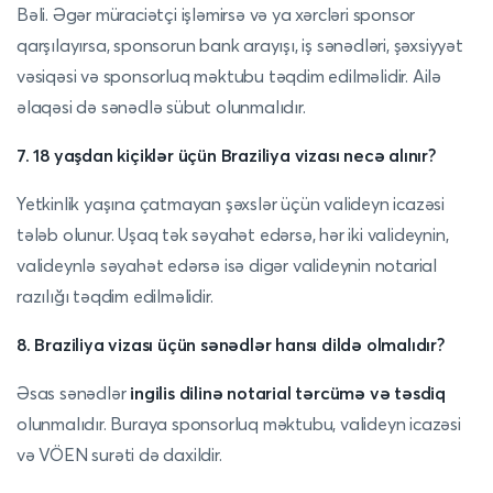
Bəli. Əgər müraciətçi işləmirsə və ya xərcləri sponsor
qarşılayırsa, sponsorun bank arayışı, iş sənədləri, şəxsiyyət
vəsiqəsi və sponsorluq məktubu təqdim edilməlidir. Ailə
əlaqəsi də sənədlə sübut olunmalıdır.
7. 18 yaşdan kiçiklər üçün Braziliya vizası necə alınır?
Yetkinlik yaşına çatmayan şəxslər üçün valideyn icazəsi
tələb olunur. Uşaq tək səyahət edərsə, hər iki valideynin,
valideynlə səyahət edərsə isə digər valideynin notarial
razılığı təqdim edilməlidir.
8. Braziliya vizası üçün sənədlər hansı dildə olmalıdır?
Əsas sənədlər
ingilis dilinə notarial tərcümə və təsdiq
olunmalıdır. Buraya sponsorluq məktubu, valideyn icazəsi
və VÖEN surəti də daxildir.