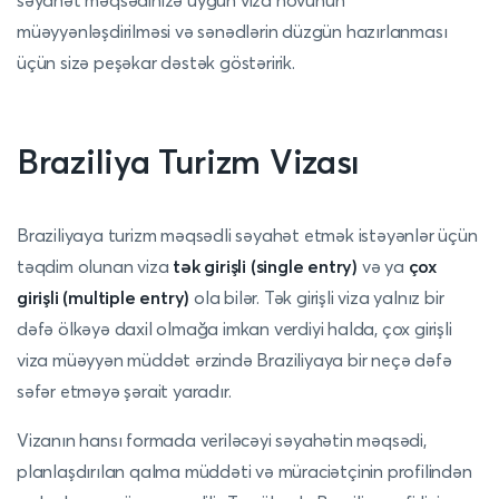
səyahət məqsədinizə uyğun viza növünün
müəyyənləşdirilməsi və sənədlərin düzgün hazırlanması
üçün sizə peşəkar dəstək göstəririk.
Braziliya Turizm Vizası
Braziliyaya turizm məqsədli səyahət etmək istəyənlər üçün
təqdim olunan viza
tək girişli (single entry)
və ya
çox
girişli (multiple entry)
ola bilər. Tək girişli viza yalnız bir
dəfə ölkəyə daxil olmağa imkan verdiyi halda, çox girişli
viza müəyyən müddət ərzində Braziliyaya bir neçə dəfə
səfər etməyə şərait yaradır.
Vizanın hansı formada veriləcəyi səyahətin məqsədi,
planlaşdırılan qalma müddəti və müraciətçinin profilindən