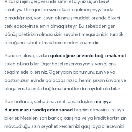
Vizasız rejim çərçivəsində səfər etdiyiniz üçün BƏƏ
səlahiyyətli orqanları sizin ölkədə qalmaq niyyətində
olmadığınıza, yəni təyin olunmuş müddət ərzində ölkəni
tərk edəcəyinizə əmin olmaq istəyir. Bu səbəbdən geri
dönüş biletinizin olması sizin səyahət məqsədinizin turistik
olduğunu sübut etmək baxımından önəmlidir.
Bundan əlavə, sizdən
qalacağınız ünvanla bağlı məlumat
tələb oluna bilər. Əgər hotel rezervasiyanız varsa, onu
təqdim edə bilərsiniz. Əgər yaxın qohumunuzun və ya
dostunuzun evində qalacaqsınızsa, həmin şəxsin ünvanı və
əlaqə vasitələri ilə bağlı məlumatlar da faydalı ola bilər.
Bəzi hallarda, sərhəd nəzarəti əməkdaşları
maliyyə
durumunuzu təsdiq edən sənəd
təqdim etməyinizi istəyə
bilərlər. Məsələn, son bank çıxarışınız və ya kredit kartınızın
mövcudluğu sizin səyahət xərclərinizi qarşılaya biləcəyinizi