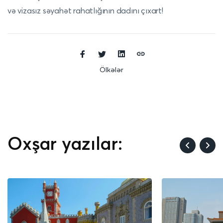
və vizasız səyahət rahatlığının dadını çıxart!
Ölkələr
Oxşar yazılar: