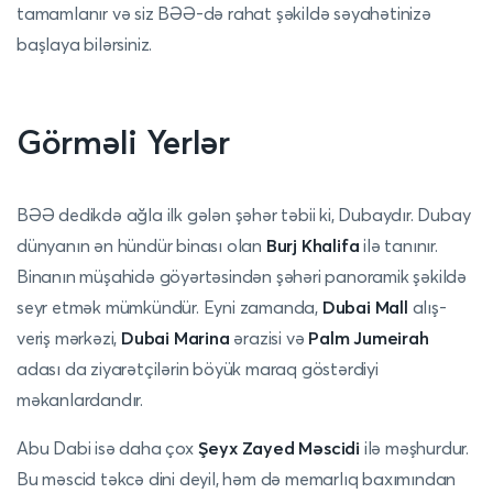
tamamlanır və siz BƏƏ-də rahat şəkildə səyahətinizə
başlaya bilərsiniz.
Görməli Yerlər
BƏƏ dedikdə ağla ilk gələn şəhər təbii ki, Dubaydır. Dubay
dünyanın ən hündür binası olan
Burj Khalifa
ilə tanınır.
Binanın müşahidə göyərtəsindən şəhəri panoramik şəkildə
seyr etmək mümkündür. Eyni zamanda,
Dubai Mall
alış-
veriş mərkəzi,
Dubai Marina
ərazisi və
Palm Jumeirah
adası da ziyarətçilərin böyük maraq göstərdiyi
məkanlardandır.
Abu Dabi isə daha çox
Şeyx Zayed Məscidi
ilə məşhurdur.
Bu məscid təkcə dini deyil, həm də memarlıq baxımından