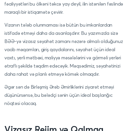
fəaliyyətləri bu ölkəni təkcə yay deyil, ilin istənilən fəslində
maraqlı bir istiqamətə çevirir.
Vizanın tələb olunmaması isə bütün bu imkanlardan
istifadə etməyi daha da asanlaşdırır. Bu yazımızda sizə
BƏƏ-yə vizasız səyahət zamanı nəzərə almalı olduğunuz
vacib məqamları, giriş qaydalarını, səyahət üçün ideal
vaxtı, yerli mətbəxi, maliyyə məsələlərini və görməli yerləri
ətraflı şəkildə təqdim edəcəyik. Məqsədimiz, səyahətinizi
daha rahat və planlı etməyə kömək olmaqdır.
Əgər sən də Birləşmiş Ərəb Əmirliklərini ziyarət etməyi
düşünürsənsə, bu bələdçi sənin üçün ideal başlanğıc
nöqtəsi olacaq.
Vizasız Rejim və Qalmaq