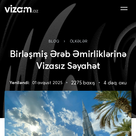
›
BLOQ
ÖLKƏLƏR
Birləşmiş Ərəb Əmirliklərinə
Vizasız Səyahət
2275 baxış
4 dəq. oxu
Yeniləndi:
01 avqust 2025