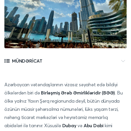
MÜNDƏRICAT
Azərbaycan vətəndaşlarının vizasız səyahət edə bildiyi
ölkələrdən biri də
Birləşmiş Ərəb Əmirlikləridir (BƏƏ)
. Bu
ölkə yalnız Yaxın Şərq regionunda deyil, bütün dünyada
özünün müasir şəhərsalma nümunələri, lüks yaşam tərzi,
nəhəng ticarət mərkəzləri və heyrətamiz memarlıq
abidələri ilə tanınır. Xüsusilə
Dubay
və
Abu Dabi
kimi