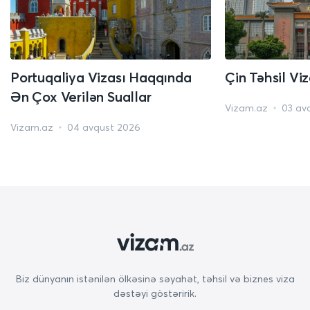
Portuqaliya Vizası Haqqında
Çin Təhsil Vi
Ən Çox Verilən Suallar
Vizam.az
03 av
Vizam.az
04 avqust 2026
Biz dünyanın istənilən ölkəsinə səyahət, təhsil və biznes viza
dəstəyi göstəririk.