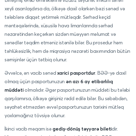
xeyli asanlaşdırsa da, ölkəyə daxil olarkən bəzi sənəd və
tələblərə diqqət yetirmək mütləqdir. Sərhəd keçid
məntəqələrində, xüsusilə hava limanlarında sərhəd
nəzarətindən keçərkən sizdən müəyyən məlumat və
sənədlər təqdim etməniz istənilə bilər. Bu prosedur həm
təhlükəsizlik, həm də miqrasiya nəzarəti baxımından bütün
sərnişinlər üçün tətbiq olunur.
Əvvəlcə, ən vacib sənəd
xarici pasportdur
. BƏƏ-yə daxil
olmaq üçün pasportunuzun
ən azı 6 ay etibarlılıq
müddəti
olmalıdır. Əgər pasportunuzun müddəti bu tələbi
qarşılamırsa, ölkəyə girişiniz rədd edilə bilər. Bu səbəbdən,
səyahət etməzdən əvvəl pasportunuzun tarixini mütləq
yoxlamağınız tövsiyə olunur.
İkinci vacib məqam isə
gediş-dönüş təyyarə bileti
dir.