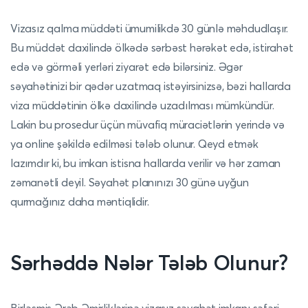
Vizasız qalma müddəti ümumilikdə 30 günlə məhdudlaşır.
Bu müddət daxilində ölkədə sərbəst hərəkət edə, istirahət
edə və görməli yerləri ziyarət edə bilərsiniz. Əgər
səyahətinizi bir qədər uzatmaq istəyirsinizsə, bəzi hallarda
viza müddətinin ölkə daxilində uzadılması mümkündür.
Lakin bu prosedur üçün müvafiq müraciətlərin yerində və
ya online şəkildə edilməsi tələb olunur. Qeyd etmək
lazımdır ki, bu imkan istisna hallarda verilir və hər zaman
zəmanətli deyil. Səyahət planınızı 30 günə uyğun
qurmağınız daha məntiqlidir.
Sərhəddə Nələr Tələb Olunur?
Birləşmiş Ərəb Əmirliklərinə vizasız səyahət imkanı səfəri