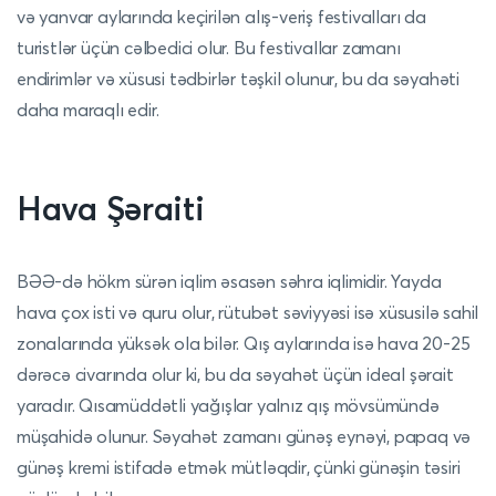
və yanvar aylarında keçirilən alış-veriş festivalları da
turistlər üçün cəlbedici olur. Bu festivallar zamanı
endirimlər və xüsusi tədbirlər təşkil olunur, bu da səyahəti
daha maraqlı edir.
Hava Şəraiti
BƏƏ-də hökm sürən iqlim əsasən səhra iqlimidir. Yayda
hava çox isti və quru olur, rütubət səviyyəsi isə xüsusilə sahil
zonalarında yüksək ola bilər. Qış aylarında isə hava 20-25
dərəcə civarında olur ki, bu da səyahət üçün ideal şərait
yaradır. Qısamüddətli yağışlar yalnız qış mövsümündə
müşahidə olunur. Səyahət zamanı günəş eynəyi, papaq və
günəş kremi istifadə etmək mütləqdir, çünki günəşin təsiri