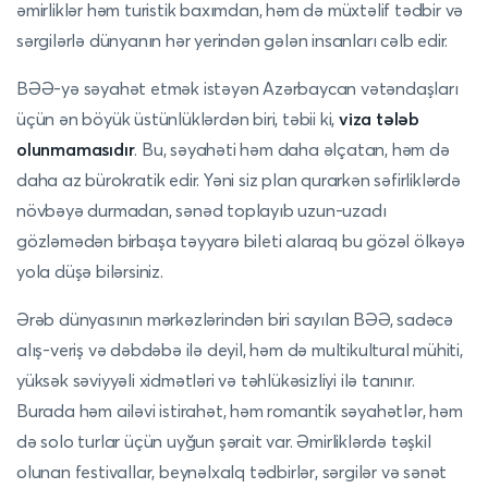
əmirliklər həm turistik baxımdan, həm də müxtəlif tədbir və
sərgilərlə dünyanın hər yerindən gələn insanları cəlb edir.
BƏƏ-yə səyahət etmək istəyən Azərbaycan vətəndaşları
üçün ən böyük üstünlüklərdən biri, təbii ki,
viza tələb
olunmamasıdır
. Bu, səyahəti həm daha əlçatan, həm də
daha az bürokratik edir. Yəni siz plan qurarkən səfirliklərdə
növbəyə durmadan, sənəd toplayıb uzun-uzadı
gözləmədən birbaşa təyyarə bileti alaraq bu gözəl ölkəyə
yola düşə bilərsiniz.
Ərəb dünyasının mərkəzlərindən biri sayılan BƏƏ, sadəcə
alış-veriş və dəbdəbə ilə deyil, həm də multikultural mühiti,
yüksək səviyyəli xidmətləri və təhlükəsizliyi ilə tanınır.
Burada həm ailəvi istirahət, həm romantik səyahətlər, həm
də solo turlar üçün uyğun şərait var. Əmirliklərdə təşkil
olunan festivallar, beynəlxalq tədbirlər, sərgilər və sənət