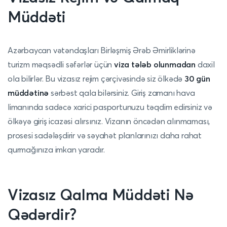
Müddəti
Azərbaycan vətəndaşları Birləşmiş Ərəb Əmirliklərinə
turizm məqsədli səfərlər üçün
viza tələb olunmadan
daxil
ola bilirlər. Bu vizasız rejim çərçivəsində siz ölkədə
30 gün
müddətinə
sərbəst qala bilərsiniz. Giriş zamanı hava
limanında sadəcə xarici pasportunuzu təqdim edirsiniz və
ölkəyə giriş icazəsi alırsınız. Vizanın öncədən alınmaması,
prosesi sadələşdirir və səyahət planlarınızı daha rahat
qurmağınıza imkan yaradır.
Vizasız Qalma Müddəti Nə
Qədərdir?