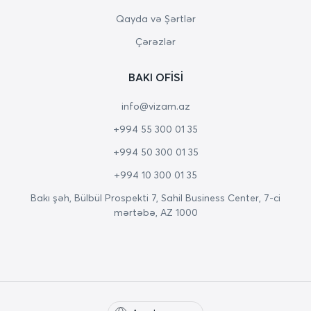
Qayda və Şərtlər
Çərəzlər
BAKI OFISI
info@vizam.az
+994 55 300 01 35
+994 50 300 01 35
+994 10 300 01 35
Bakı şəh, Bülbül Prospekti 7, Sahil Business Center, 7-ci
mərtəbə, AZ 1000