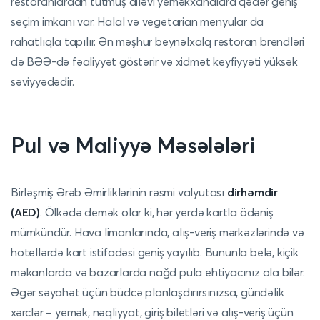
restoranlardan tutmuş ailəvi yeməkxanalara qədər geniş
seçim imkanı var. Halal və vegetarian menyular da
rahatlıqla tapılır. Ən məşhur beynəlxalq restoran brendləri
də BƏƏ-də fəaliyyət göstərir və xidmət keyfiyyəti yüksək
səviyyədədir.
Pul və Maliyyə Məsələləri
Birləşmiş Ərəb Əmirliklərinin rəsmi valyutası
dirhəmdir
(AED)
. Ölkədə demək olar ki, hər yerdə kartla ödəniş
mümkündür. Hava limanlarında, alış-veriş mərkəzlərində və
hotellərdə kart istifadəsi geniş yayılıb. Bununla belə, kiçik
məkanlarda və bazarlarda nağd pula ehtiyacınız ola bilər.
Əgər səyahət üçün büdcə planlaşdırırsınızsa, gündəlik
xərclər – yemək, nəqliyyat, giriş biletləri və alış-veriş üçün