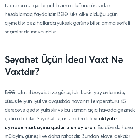
təxminən nə qədər pul lazım olduğunu öncədən
hesablamaq faydalıdır. BƏƏ lüks ölkə olduğu üçün
qiymətlər bəzi hallarda yüksək görünə bilər, amma sərfəli
seçimlər də mövcuddur.
Səyahət Üçün İdeal Vaxt Nə
Vaxtdır?
BƏƏ iqlimi il boyu isti və günəşlidir. Lakin yay aylarında,
xüsusilə iyun, iyul və avqustda havanın temperaturu 45
dərəcəyə qədər yüksəlir və bu zaman açıq havada gəzmək
çətin ola bilər. Səyahət üçün ən ideal dövr
oktyabr
ayından mart ayına qədər olan aylardır
. Bu dövrdə hava
mülayim, günəşli və daha rahatdır. Bundan əlavə, dekabr