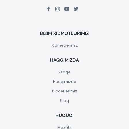
BIZIM XIDMƏTLƏRIMIZ
Xidmətlərimiz
HAQQIMIZDA
Əlaqə
Haqqımızda
Bloqerlərimiz
Bloq
HÜQUQI
Məxfilik