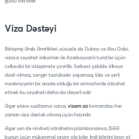
güclü ola bilər.
Viza Dəstəyi
Birləşmiş Ərəb Əmirlikləri, xüsusilə də Dubay və Abu Dabi,
vizasız səyahət imkanları ilə Azərbaycanlı turistlər üçün
cəlbedici bir istiqamətə çevrilib. Sərbəst şəkildə ölkəyə
daxil olmaq, zəngin təcrübələr yaşamaq, lüks və yerli
mədəniyyətin bir arada olduğu bir atmosferdə istirahət
etmək bu səyahəti daha da dəyərli edir.
Əgər əlavə suallarınız varsa,
vizam.az
komandası hər
zaman sizə dəstək olmaq üçün hazırdır.
Əgər sən də növbəti istirahətini planlayırsansa, BƏƏ
bunun üçün mükəmməl seçim ola bilər. İndi biletini bron et