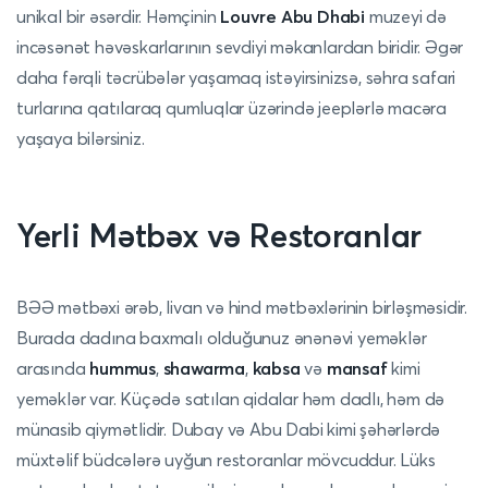
unikal bir əsərdir. Həmçinin
Louvre Abu Dhabi
muzeyi də
incəsənət həvəskarlarının sevdiyi məkanlardan biridir. Əgər
daha fərqli təcrübələr yaşamaq istəyirsinizsə, səhra safari
turlarına qatılaraq qumluqlar üzərində jeeplərlə macəra
yaşaya bilərsiniz.
Yerli Mətbəx və Restoranlar
BƏƏ mətbəxi ərəb, livan və hind mətbəxlərinin birləşməsidir.
Burada dadına baxmalı olduğunuz ənənəvi yeməklər
arasında
hummus
,
shawarma
,
kabsa
və
mansaf
kimi
yeməklər var. Küçədə satılan qidalar həm dadlı, həm də
münasib qiymətlidir. Dubay və Abu Dabi kimi şəhərlərdə
müxtəlif büdcələrə uyğun restoranlar mövcuddur. Lüks