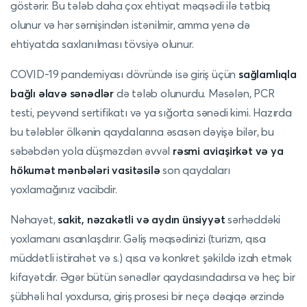
göstərir. Bu tələb daha çox ehtiyat məqsədi ilə tətbiq
olunur və hər sərnişindən istənilmir, amma yenə də
ehtiyatda saxlanılması tövsiyə olunur.
COVID-19 pandemiyası dövründə isə giriş üçün
sağlamlıqla
bağlı əlavə sənədlər
də tələb olunurdu. Məsələn, PCR
testi, peyvənd sertifikatı və ya sığorta sənədi kimi. Hazırda
bu tələblər ölkənin qaydalarına əsasən dəyişə bilər, bu
səbəbdən yola düşməzdən əvvəl
rəsmi aviaşirkət və ya
hökumət mənbələri vasitəsilə
son qaydaları
yoxlamağınız vacibdir.
Nəhayət,
sakit, nəzakətli və aydın ünsiyyət
sərhəddəki
yoxlamanı asanlaşdırır. Gəliş məqsədinizi (turizm, qısa
müddətli istirahət və s.) qısa və konkret şəkildə izah etmək
kifayətdir. Əgər bütün sənədlər qaydasındadırsa və heç bir
şübhəli hal yoxdursa, giriş prosesi bir neçə dəqiqə ərzində