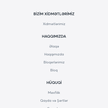
BIZIM XIDMƏTLƏRIMIZ
Xidmətlərimiz
HAQQIMIZDA
Əlaqə
Haqqımızda
Bloqerlərimiz
Bloq
HÜQUQI
Məxfilik
Qayda və Şərtlər