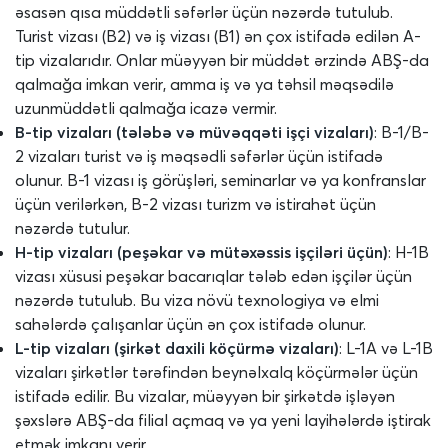
əsasən qısa müddətli səfərlər üçün nəzərdə tutulub.
Turist vizası (B2) və iş vizası (B1) ən çox istifadə edilən A-
tip vizalarıdır. Onlar müəyyən bir müddət ərzində ABŞ-da
qalmağa imkan verir, amma iş və ya təhsil məqsədilə
uzunmüddətli qalmağa icazə vermir.
B-tip vizaları (tələbə və müvəqqəti işçi vizaları)
: B-1/B-
2 vizaları turist və iş məqsədli səfərlər üçün istifadə
olunur. B-1 vizası iş görüşləri, seminarlar və ya konfranslar
üçün verilərkən, B-2 vizası turizm və istirahət üçün
nəzərdə tutulur.
H-tip vizaları (peşəkar və mütəxəssis işçiləri üçün)
: H-1B
vizası xüsusi peşəkar bacarıqlar tələb edən işçilər üçün
nəzərdə tutulub. Bu viza növü texnologiya və elmi
sahələrdə çalışanlar üçün ən çox istifadə olunur.
L-tip vizaları (şirkət daxili köçürmə vizaları)
: L-1A və L-1B
vizaları şirkətlər tərəfindən beynəlxalq köçürmələr üçün
istifadə edilir. Bu vizalar, müəyyən bir şirkətdə işləyən
şəxslərə ABŞ-da filial açmaq və ya yeni layihələrdə iştirak
etmək imkanı verir.