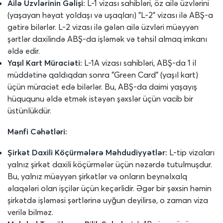
Ailə Üzvlərinin Gəlişi:
L-1 vizası sahibləri, öz ailə üzvlərini
(yaşayan həyat yoldaşı və uşaqları) "L-2" vizası ilə ABŞ-a
gətirə bilərlər. L-2 vizası ilə gələn ailə üzvləri müəyyən
şərtlər daxilində ABŞ-da işləmək və təhsil almaq imkanı
əldə edir.
Yaşıl Kart Müraciəti:
L-1A vizası sahibləri, ABŞ-da 1 il
müddətinə qaldıqdan sonra "Green Card" (yaşıl kart)
üçün müraciət edə bilərlər. Bu, ABŞ-da daimi yaşayış
hüququnu əldə etmək istəyən şəxslər üçün vacib bir
üstünlükdür.
Mənfi Cəhətləri:
Şirkət Daxili Köçürmələrə Məhdudiyyətlər:
L-tip vizaları
yalnız şirkət daxili köçürmələr üçün nəzərdə tutulmuşdur.
Bu, yalnız müəyyən şirkətlər və onların beynəlxalq
əlaqələri olan işçilər üçün keçərlidir. Əgər bir şəxsin həmin
şirkətdə işləməsi şərtlərinə uyğun deyilirsə, o zaman viza
verilə bilməz.