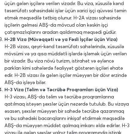
üçün gələn işçilərə verilən vizadır. Bu viza, xüsusilə kənd
təsərrüfatı sahəsindəki işlər üçün xarici işçi qüvvəsi təmin
etmək məqsədilə tətbiq olunur. H-2A vizası sahəsində
işçilərin gəlməsi ABŞ-da mövcud olan kəskin işçi
çatışmazlıqlarını aradan qaldırmaq məqsədi güdür.
H-2B Viza (Müvəqqəti və ya Fəsli İşçilər üçün Viza)
H-2B vizası, qeyri-kənd təsərrüfatı sahələrində, xüsusilə
mövsümi və ya qısa müddətli işlərdə işləmək üçün verilən
bir vizadır. Bu viza növü turizm, istirahət və əyləncə
parkları kimi sahələrdə fəaliyyət göstərən işçiləri əhatə
edir. H-2B vizası ilə gələn işçilər müəyyən bir dövr ərzində
ABŞ-da işləyə bilər.
H-3 Viza (Təlim və Təcrübə Proqramları üçün Viza)
H-3 vizası, ABŞ-da təlim və təcrübə proqramlarına
qatılmaq istəyən şəxslər üçün nəzərdə tutulub. Bu vizaya
əsasən, şəxslər müəyyən bir sahədə təcrübə qazanmaq
və bu sahədəki bacarıqlarını inkişaf etdirmək məqsədilə
ABŞ-da müəyyən müddət qalmaq imkanı əldə edirlər. H-3
vizası ilə gələn şəxslər yalnız təlim proqramında iştirak