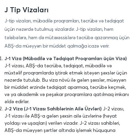
J Tip Vizaları
J-tip vizaları, mübadilə proqramları, təcrübə və tədqiqat
üçün nəzərdə tutulmuş vizalardır. J-tip vizaları, həm
tələbələrə, həm də mütəxəssislərə təcrübə qazanmaq üçün
ABŞ-da müəyyən bir müddət qalmağa icazə verir.
J-1 Viza (Mübadilə və Tədqiqat Proqramları üçün Viza)
J-1 vizası, ABŞ-da təcrübə, tədqiqat, mübadilə və
müxtəlif proqramlarda iştirak etmək istəyən şəxslər üçün
nəzərdə tutulub. Bu viza növü ilə gələn şəxslər, müəyyən
bir müddət ərzində tədqiqat aparmaq, təcrübə keçmək,
və ya akademik və peşəkar proqramlara qatılmaq imkanı
əldə edirlər.
J-2 Viza (J-1 Vizası Sahiblərinin Ailə Üzvləri)
J-2 vizası,
J-1 vizası ilə ABŞ-a gələn şəxsin ailə üzvlərinə (həyat
yoldaşı və uşaqları) verilən vizadır. J-2 vizası sahibləri,
ABŞ-da müəyyən şərtlər altında işləmək hüququna