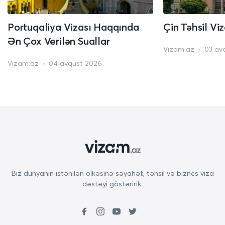
Portuqaliya Vizası Haqqında
Çin Təhsil Vi
Ən Çox Verilən Suallar
Vizam.az
03 av
Vizam.az
04 avqust 2026
Biz dünyanın istənilən ölkəsinə səyahət, təhsil və biznes viza
dəstəyi göstəririk.