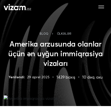
›
BLOQ
ÖLKƏLƏR
Amerika arzusunda olanlar
üçün ən uyğun immiqrasiya
vizaları
1439 baxış
10 dəq. oxu
Yeniləndi:
29 aprel 2025