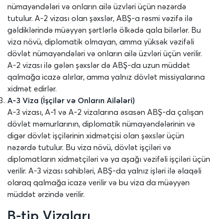
nümayəndələri və onların ailə üzvləri üçün nəzərdə
tutulur. A-2 vizası olan şəxslər, ABŞ-a rəsmi vəzifə ilə
gəldiklərində müəyyən şərtlərlə ölkədə qala bilərlər. Bu
viza növü, diplomatik olmayan, amma yüksək vəzifəli
dövlət nümayəndələri və onların ailə üzvləri üçün verilir.
A-2 vizası ilə gələn şəxslər də ABŞ-da uzun müddət
qalmağa icazə alırlar, amma yalnız dövlət missiyalarına
xidmət edirlər.
A-3 Viza (İşçilər və Onların Ailələri)
A-3 vizası, A-1 və A-2 vizalarına əsasən ABŞ-da çalışan
dövlət məmurlarının, diplomatik nümayəndələrinin və
digər dövlət işçilərinin xidmətçisi olan şəxslər üçün
nəzərdə tutulur. Bu viza növü, dövlət işçiləri və
diplomatların xidmətçiləri və ya aşağı vəzifəli işçiləri üçün
verilir. A-3 vizası sahibləri, ABŞ-da yalnız işləri ilə əlaqəli
olaraq qalmağa icazə verilir və bu viza da müəyyən
müddət ərzində verilir.
B-tip Vizaları