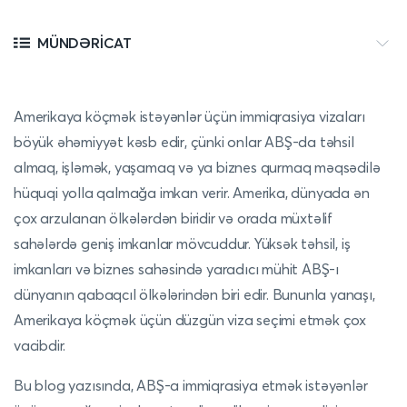
MÜNDƏRICAT
Amerikaya köçmək istəyənlər üçün immiqrasiya vizaları
böyük əhəmiyyət kəsb edir, çünki onlar ABŞ-da təhsil
almaq, işləmək, yaşamaq və ya biznes qurmaq məqsədilə
hüquqi yolla qalmağa imkan verir. Amerika, dünyada ən
çox arzulanan ölkələrdən biridir və orada müxtəlif
sahələrdə geniş imkanlar mövcuddur. Yüksək təhsil, iş
imkanları və biznes sahəsində yaradıcı mühit ABŞ-ı
dünyanın qabaqcıl ölkələrindən biri edir. Bununla yanaşı,
Amerikaya köçmək üçün düzgün viza seçimi etmək çox
vacibdir.
Bu blog yazısında, ABŞ-a immiqrasiya etmək istəyənlər