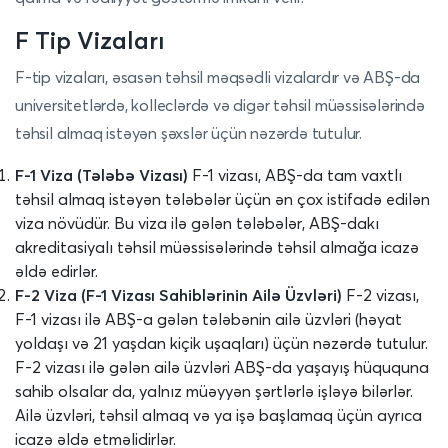
F Tip Vizaları
F-tip vizaları, əsasən təhsil məqsədli vizalardır və ABŞ-da
universitetlərdə, kolleclərdə və digər təhsil müəssisələrində
təhsil almaq istəyən şəxslər üçün nəzərdə tutulur.
F-1 Viza (Tələbə Vizası)
F-1 vizası, ABŞ-da tam vaxtlı
təhsil almaq istəyən tələbələr üçün ən çox istifadə edilən
viza növüdür. Bu viza ilə gələn tələbələr, ABŞ-dakı
akreditasiyalı təhsil müəssisələrində təhsil almağa icazə
əldə edirlər.
F-2 Viza (F-1 Vizası Sahiblərinin Ailə Üzvləri)
F-2 vizası,
F-1 vizası ilə ABŞ-a gələn tələbənin ailə üzvləri (həyat
yoldaşı və 21 yaşdan kiçik uşaqları) üçün nəzərdə tutulur.
F-2 vizası ilə gələn ailə üzvləri ABŞ-da yaşayış hüququna
sahib olsalar da, yalnız müəyyən şərtlərlə işləyə bilərlər.
Ailə üzvləri, təhsil almaq və ya işə başlamaq üçün ayrıca
icazə əldə etməlidirlər.