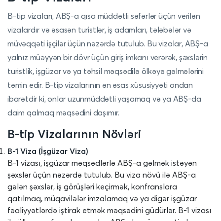
B-tip vizaları, ABŞ-a qısa müddətli səfərlər üçün verilən
vizalardır və əsasən turistlər, iş adamları, tələbələr və
müvəqqəti işçilər üçün nəzərdə tutulub. Bu vizalar, ABŞ-a
yalnız müəyyən bir dövr üçün giriş imkanı verərək, şəxslərin
turistlik, işgüzar və ya təhsil məqsədilə ölkəyə gəlmələrini
təmin edir. B-tip vizalarının ən əsas xüsusiyyəti ondan
ibarətdir ki, onlar uzunmüddətli yaşamaq və ya ABŞ-da
daim qalmaq məqsədini daşımır.
B-tip Vizalarının Növləri
B-1 Viza (İşgüzar Viza)
B-1 vizası, işgüzar məqsədlərlə ABŞ-a gəlmək istəyən
şəxslər üçün nəzərdə tutulub. Bu viza növü ilə ABŞ-a
gələn şəxslər, iş görüşləri keçirmək, konfranslara
qatılmaq, müqavilələr imzalamaq və ya digər işgüzar
fəaliyyətlərdə iştirak etmək məqsədini güdürlər. B-1 vizası