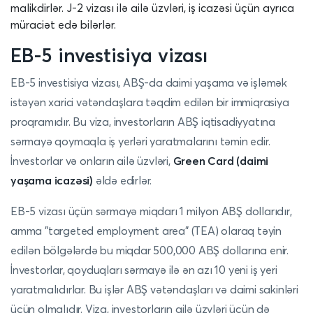
malikdirlər. J-2 vizası ilə ailə üzvləri, iş icazəsi üçün ayrıca
müraciət edə bilərlər.
EB-5 investisiya vizası
EB-5 investisiya vizası, ABŞ-da daimi yaşama və işləmək
istəyən xarici vətəndaşlara təqdim edilən bir immiqrasiya
proqramıdır. Bu viza, investorların ABŞ iqtisadiyyatına
sərmayə qoymaqla iş yerləri yaratmalarını təmin edir.
İnvestorlar və onların ailə üzvləri,
Green Card (daimi
yaşama icazəsi)
əldə edirlər.
EB-5 vizası üçün sərmayə miqdarı 1 milyon ABŞ dollarıdır,
amma "targeted employment area" (TEA) olaraq təyin
edilən bölgələrdə bu miqdar 500,000 ABŞ dollarına enir.
İnvestorlar, qoyduqları sərmayə ilə ən azı 10 yeni iş yeri
yaratmalıdırlar. Bu işlər ABŞ vətəndaşları və daimi sakinləri
üçün olmalıdır. Viza, investorların ailə üzvləri üçün də