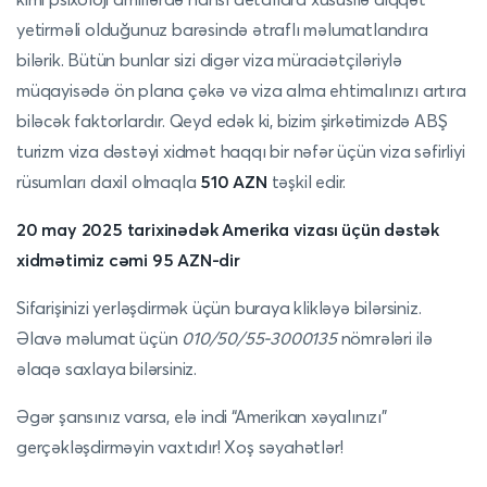
yetirməli olduğunuz barəsində ətraflı məlumatlandıra
bilərik. Bütün bunlar sizi digər viza müraciətçiləriylə
müqayisədə ön plana çəkə və viza alma ehtimalınızı artıra
biləcək faktorlardır. Qeyd edək ki, bizim şirkətimizdə ABŞ
turizm viza dəstəyi xidmət haqqı bir nəfər üçün viza səfirliyi
rüsumları daxil olmaqla
510 AZN
təşkil edir.
20 may 2025 tarixinədək Amerika vizası üçün dəstək
xidmətimiz cəmi 95 AZN-dir
Sifarişinizi yerləşdirmək üçün buraya klikləyə bilərsiniz.
Əlavə məlumat üçün
010/50/55-3000135
nömrələri ilə
əlaqə saxlaya bilərsiniz.
Əgər şansınız varsa, elə indi “Amerikan xəyalınızı”
gerçəkləşdirməyin vaxtıdır! Xoş səyahətlər!