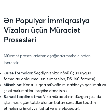
Ən Populyar İmmiqrasiya
Vizaları üçün Müraciət
Prosesləri
Müraciət prosesi adətən aşağıdakı mərhələlərdən
ibarətdir:
Ərizə formaları
: Seçdiyiniz viza növü üçün uyğun
formaları doldurmalısınız (məsələn, DS-160 forması).
Müsahibə
: Konsulluqda müvafiq müsahibəyə qatılmalı və
şəxsi məlumatları təqdim etməlisiniz.
Sənəd təqdim etmə
: Viza müraciətinin düzgün şəkildə
işlənməsi üçün tələb olunan bütün sənədləri təqdim
etməlisiniz (maliyyə, təhsil və işlə əlaqədar).