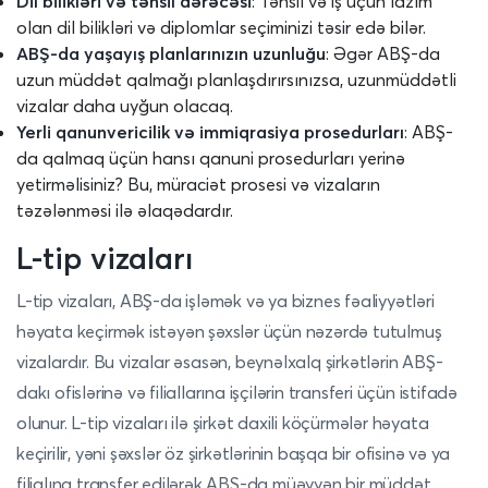
Dil bilikləri və təhsil dərəcəsi
: Təhsil və iş üçün lazım
olan dil bilikləri və diplomlar seçiminizi təsir edə bilər.
ABŞ-da yaşayış planlarınızın uzunluğu
: Əgər ABŞ-da
uzun müddət qalmağı planlaşdırırsınızsa, uzunmüddətli
vizalar daha uyğun olacaq.
Yerli qanunvericilik və immiqrasiya prosedurları
: ABŞ-
da qalmaq üçün hansı qanuni prosedurları yerinə
yetirməlisiniz? Bu, müraciət prosesi və vizaların
təzələnməsi ilə əlaqədardır.
L-tip vizaları
L-tip vizaları, ABŞ-da işləmək və ya biznes fəaliyyətləri
həyata keçirmək istəyən şəxslər üçün nəzərdə tutulmuş
vizalardır. Bu vizalar əsasən, beynəlxalq şirkətlərin ABŞ-
dakı ofislərinə və filiallarına işçilərin transferi üçün istifadə
olunur. L-tip vizaları ilə şirkət daxili köçürmələr həyata
keçirilir, yəni şəxslər öz şirkətlərinin başqa bir ofisinə və ya
filialına transfer edilərək ABŞ-da müəyyən bir müddət