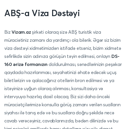
ABŞ-a Viza Dəstəyi
Biz
Vizam.az
şirkəti olaraq sizə ABŞ turistik viza
müraciətiniz zamanı da yardımçı ola bilərik. Əgər siz bizim
viza dəstəyi xidmətimizdən istifadə etsəniz, bizim xidmətə
səfirlikdə sizin adınıza görüşün təyin edilməsi, onlayn
DS-
160 ərizə formanızın
doldurulması, sənədlərinizin peşəkar
qaydada hazırlanması, səyahətinizi əhatə edəcək uçuş
biletlərizin və qalacağınız otellərin bron edilməsi və ya
istəyinizə uyğun olaraq alınması, konsultasiya və
intervyuya hazırlıq daxil olacaq. Biz sizi daha öncəki
müraciətçilərimizə konsulla görüş zamanı verilən sualların
siyahısı ilə tanış edə və bu suallara doğru şəkildə necə
cavab verəcəyiniz, cavablarınızda, bədən dilinizdə və bu
kimi psixoloji amillərdə hansı detallara xüsusilə diqqət