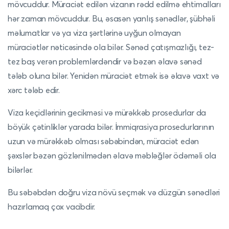
mövcuddur. Müraciət edilən vizanın rədd edilmə ehtimalları
hər zaman mövcuddur. Bu, əsasən yanlış sənədlər, şübhəli
məlumatlar və ya viza şərtlərinə uyğun olmayan
müraciətlər nəticəsində ola bilər. Sənəd çatışmazlığı, tez-
tez baş verən problemlərdəndir və bəzən əlavə sənəd
tələb oluna bilər. Yenidən müraciət etmək isə əlavə vaxt və
xərc tələb edir.
Viza keçidlərinin gecikməsi və mürəkkəb prosedurlar da
böyük çətinliklər yarada bilər. İmmiqrasiya prosedurlarının
uzun və mürəkkəb olması səbəbindən, müraciət edən
şəxslər bəzən gözlənilmədən əlavə məbləğlər ödəməli ola
bilərlər.
Bu səbəbdən doğru viza növü seçmək və düzgün sənədləri
hazırlamaq çox vacibdir.