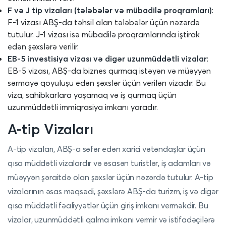
F və J tip vizaları (tələbələr və mübadilə proqramları)
:
F-1 vizası ABŞ-da təhsil alan tələbələr üçün nəzərdə
tutulur. J-1 vizası isə mübadilə proqramlarında iştirak
edən şəxslərə verilir.
EB-5 investisiya vizası və digər uzunmüddətli vizalar
:
EB-5 vizası, ABŞ-da biznes qurmaq istəyən və müəyyən
sərmayə qoyuluşu edən şəxslər üçün verilən vizadır. Bu
viza, sahibkarlara yaşamaq və iş qurmaq üçün
uzunmüddətli immiqrasiya imkanı yaradır.
A-tip Vizaları
A-tip vizaları, ABŞ-a səfər edən xarici vətəndaşlar üçün
qısa müddətli vizalardır və əsasən turistlər, iş adamları və
müəyyən şəraitdə olan şəxslər üçün nəzərdə tutulur. A-tip
vizalarının əsas məqsədi, şəxslərə ABŞ-da turizm, iş və digər
qısa müddətli fəaliyyətlər üçün giriş imkanı verməkdir. Bu
vizalar, uzunmüddətli qalma imkanı vermir və istifadəçilərə