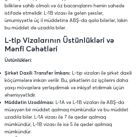
biliklərə sahib olmalı və öz bacarıqlarını həmin sahədə
istifadə etməlidir. L-1B vizası ilə gələn şəxslər,
ümumiyyətlə üç il müddətinə ABŞ-da qala bilərlər, lakin
bu müddət də uzadıla bilər.
L-tip Vizalarının Üstünlükləri və
Mənfi Cəhətləri
Üstünlükləri:
Şirkət Daxili Transfer İmkanı:
L-tip vizaları ilə şirkət daxili
köçürmələrə imkan verilir. Bu, şirkətlərin öz işçilərini daha
yaxşı mövqelərə yerləşdirmək və inkişaf etdirmək üçün
əhəmiyyətlidir.
Müddətin Uzadılması:
L-1A və L-1B vizaları ilə ABŞ-da
müəyyən bir müddət qalmaq mümkündür və bu müddət
uzadıla bilər. L-1A vizası ilə 7 ilə qədər qalmaq
mümkündür, L-1B vizası ilə isə 5 ilə qədər qalmaq
mümkündür.