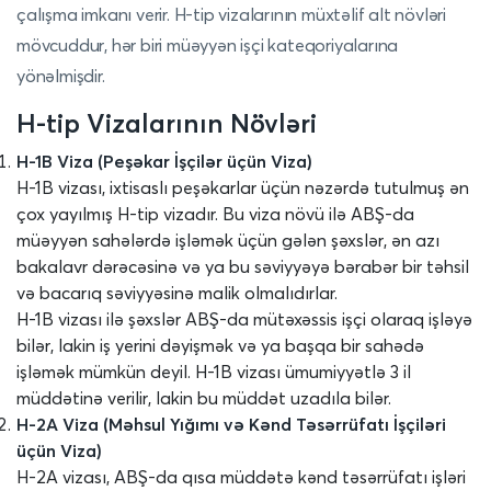
çalışma imkanı verir. H-tip vizalarının müxtəlif alt növləri
mövcuddur, hər biri müəyyən işçi kateqoriyalarına
yönəlmişdir.
H-tip Vizalarının Növləri
H-1B Viza (Peşəkar İşçilər üçün Viza)
H-1B vizası, ixtisaslı peşəkarlar üçün nəzərdə tutulmuş ən
çox yayılmış H-tip vizadır. Bu viza növü ilə ABŞ-da
müəyyən sahələrdə işləmək üçün gələn şəxslər, ən azı
bakalavr dərəcəsinə və ya bu səviyyəyə bərabər bir təhsil
və bacarıq səviyyəsinə malik olmalıdırlar.
H-1B vizası ilə şəxslər ABŞ-da mütəxəssis işçi olaraq işləyə
bilər, lakin iş yerini dəyişmək və ya başqa bir sahədə
işləmək mümkün deyil. H-1B vizası ümumiyyətlə 3 il
müddətinə verilir, lakin bu müddət uzadıla bilər.
H-2A Viza (Məhsul Yığımı və Kənd Təsərrüfatı İşçiləri
üçün Viza)
H-2A vizası, ABŞ-da qısa müddətə kənd təsərrüfatı işləri