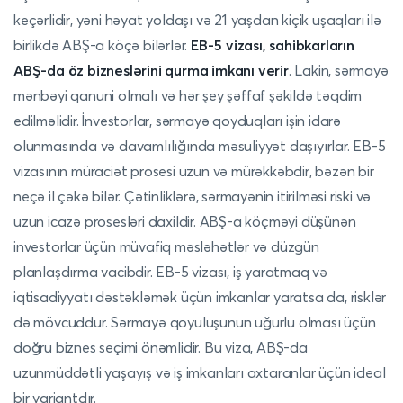
keçərlidir, yəni həyat yoldaşı və 21 yaşdan kiçik uşaqları ilə
birlikdə ABŞ-a köçə bilərlər.
EB-5 vizası, sahibkarların
ABŞ-da öz bizneslərini qurma imkanı verir
. Lakin, sərmayə
mənbəyi qanuni olmalı və hər şey şəffaf şəkildə təqdim
edilməlidir. İnvestorlar, sərmayə qoyduqları işin idarə
olunmasında və davamlılığında məsuliyyət daşıyırlar. EB-5
vizasının müraciət prosesi uzun və mürəkkəbdir, bəzən bir
neçə il çəkə bilər. Çətinliklərə, sərmayənin itirilməsi riski və
uzun icazə prosesləri daxildir. ABŞ-a köçməyi düşünən
investorlar üçün müvafiq məsləhətlər və düzgün
planlaşdırma vacibdir. EB-5 vizası, iş yaratmaq və
iqtisadiyyatı dəstəkləmək üçün imkanlar yaratsa da, risklər
də mövcuddur. Sərmayə qoyuluşunun uğurlu olması üçün
doğru biznes seçimi önəmlidir. Bu viza, ABŞ-da
uzunmüddətli yaşayış və iş imkanları axtaranlar üçün ideal
bir variantdır.