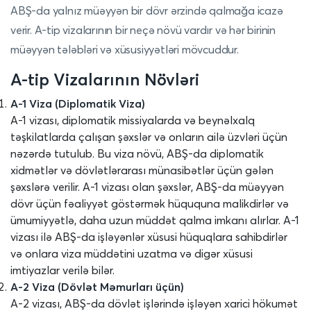
ABŞ-da yalnız müəyyən bir dövr ərzində qalmağa icazə
verir. A-tip vizalarının bir neçə növü vardır və hər birinin
müəyyən tələbləri və xüsusiyyətləri mövcuddur.
A-tip Vizalarının Növləri
A-1 Viza (Diplomatik Viza)
A-1 vizası, diplomatik missiyalarda və beynəlxalq
təşkilatlarda çalışan şəxslər və onların ailə üzvləri üçün
nəzərdə tutulub. Bu viza növü, ABŞ-da diplomatik
xidmətlər və dövlətlərarası münasibətlər üçün gələn
şəxslərə verilir. A-1 vizası olan şəxslər, ABŞ-da müəyyən
dövr üçün fəaliyyət göstərmək hüququna malikdirlər və
ümumiyyətlə, daha uzun müddət qalma imkanı alırlar. A-1
vizası ilə ABŞ-da işləyənlər xüsusi hüquqlara sahibdirlər
və onlara viza müddətini uzatma və digər xüsusi
imtiyazlar verilə bilər.
A-2 Viza (Dövlət Məmurları üçün)
A-2 vizası, ABŞ-da dövlət işlərində işləyən xarici hökumət