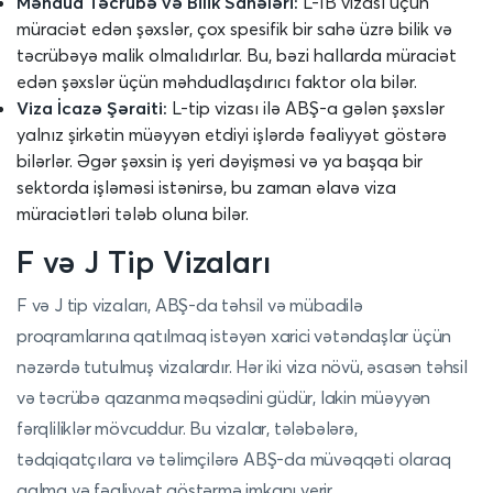
Məhdud Təcrübə və Bilik Sahələri:
L-1B vizası üçün
müraciət edən şəxslər, çox spesifik bir sahə üzrə bilik və
təcrübəyə malik olmalıdırlar. Bu, bəzi hallarda müraciət
edən şəxslər üçün məhdudlaşdırıcı faktor ola bilər.
Viza İcazə Şəraiti:
L-tip vizası ilə ABŞ-a gələn şəxslər
yalnız şirkətin müəyyən etdiyi işlərdə fəaliyyət göstərə
bilərlər. Əgər şəxsin iş yeri dəyişməsi və ya başqa bir
sektorda işləməsi istənirsə, bu zaman əlavə viza
müraciətləri tələb oluna bilər.
F və J Tip Vizaları
F və J tip vizaları, ABŞ-da təhsil və mübadilə
proqramlarına qatılmaq istəyən xarici vətəndaşlar üçün
nəzərdə tutulmuş vizalardır. Hər iki viza növü, əsasən təhsil
və təcrübə qazanma məqsədini güdür, lakin müəyyən
fərqliliklər mövcuddur. Bu vizalar, tələbələrə,
tədqiqatçılara və təlimçilərə ABŞ-da müvəqqəti olaraq
qalma və fəaliyyət göstərmə imkanı verir.