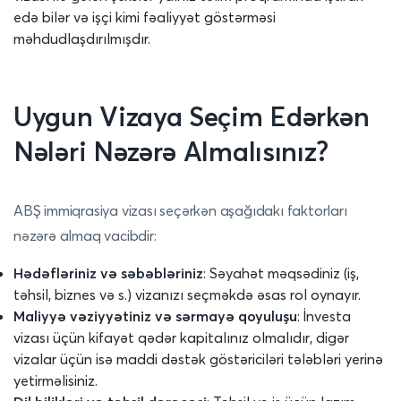
edə bilər və işçi kimi fəaliyyət göstərməsi
məhdudlaşdırılmışdır.
Uygun Vizaya Seçim Edərkən
Nələri Nəzərə Almalısınız?
ABŞ immiqrasiya vizası seçərkən aşağıdakı faktorları
nəzərə almaq vacibdir:
Hədəfləriniz və səbəbləriniz
: Səyahət məqsədiniz (iş,
təhsil, biznes və s.) vizanızı seçməkdə əsas rol oynayır.
Maliyyə vəziyyətiniz və sərmayə qoyuluşu
: İnvesta
vizası üçün kifayət qədər kapitalınız olmalıdır, digər
vizalar üçün isə maddi dəstək göstəriciləri tələbləri yerinə
yetirməlisiniz.