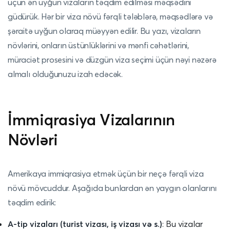
üçün ən uyğun vizaların təqdim edilməsi məqsədini
güdürük. Hər bir viza növü fərqli tələblərə, məqsədlərə və
şəraitə uyğun olaraq müəyyən edilir. Bu yazı, vizaların
növlərini, onların üstünlüklərini və mənfi cəhətlərini,
müraciət prosesini və düzgün viza seçimi üçün nəyi nəzərə
almalı olduğunuzu izah edəcək.
İmmiqrasiya Vizalarının
Növləri
Amerikaya immiqrasiya etmək üçün bir neçə fərqli viza
növü mövcuddur. Aşağıda bunlardan ən yaygın olanlarını
təqdim edirik:
A-tip vizaları (turist vizası, iş vizası və s.)
: Bu vizalar