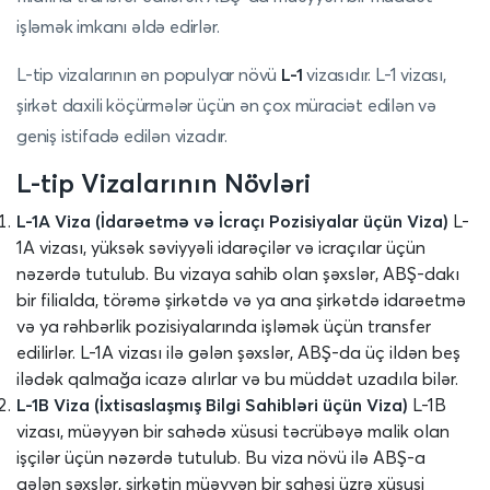
işləmək imkanı əldə edirlər.
L-tip vizalarının ən populyar növü
L-1
vizasıdır. L-1 vizası,
şirkət daxili köçürmələr üçün ən çox müraciət edilən və
geniş istifadə edilən vizadır.
L-tip Vizalarının Növləri
L-1A Viza (İdarəetmə və İcraçı Pozisiyalar üçün Viza)
L-
1A vizası, yüksək səviyyəli idarəçilər və icraçılar üçün
nəzərdə tutulub. Bu vizaya sahib olan şəxslər, ABŞ-dakı
bir filialda, törəmə şirkətdə və ya ana şirkətdə idarəetmə
və ya rəhbərlik pozisiyalarında işləmək üçün transfer
edilirlər. L-1A vizası ilə gələn şəxslər, ABŞ-da üç ildən beş
ilədək qalmağa icazə alırlar və bu müddət uzadıla bilər.
L-1B Viza (İxtisaslaşmış Bilgi Sahibləri üçün Viza)
L-1B
vizası, müəyyən bir sahədə xüsusi təcrübəyə malik olan
işçilər üçün nəzərdə tutulub. Bu viza növü ilə ABŞ-a
gələn şəxslər, şirkətin müəyyən bir sahəsi üzrə xüsusi