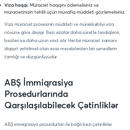
Viza haqqı
: Müraciət haqqını ödəməlisiniz və
müraciətinizin təhlili üçün müvafiq müddəti gözləməlisiniz.
Viza müraciət prosesinin müddəti və mürəkkəbliyi viza
növünə görə dəyişir. Bəzi vizalar daha sürətlə təsdiqlənir,
bəziləri isə daha uzun vaxt alır. Hər bir müraciət zamanı
diqqət yetirilməli olan əsas məsələlərdən biri sənədlərin
tamlığı və düzgünlüyüdür.
ABŞ İmmiqrasiya
Prosedurlarında
Qarşılaşılabilecek Çətinliklər
ABŞ immiqrasiya prosedurları ilə bağlı bəzi çətinliklər