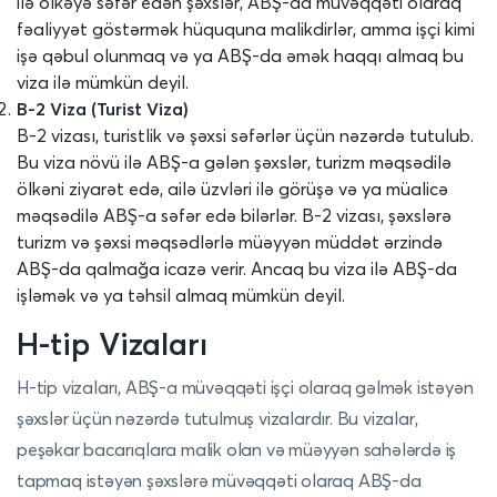
ilə ölkəyə səfər edən şəxslər, ABŞ-da müvəqqəti olaraq
fəaliyyət göstərmək hüququna malikdirlər, amma işçi kimi
işə qəbul olunmaq və ya ABŞ-da əmək haqqı almaq bu
viza ilə mümkün deyil.
B-2 Viza (Turist Viza)
B-2 vizası, turistlik və şəxsi səfərlər üçün nəzərdə tutulub.
Bu viza növü ilə ABŞ-a gələn şəxslər, turizm məqsədilə
ölkəni ziyarət edə, ailə üzvləri ilə görüşə və ya müalicə
məqsədilə ABŞ-a səfər edə bilərlər. B-2 vizası, şəxslərə
turizm və şəxsi məqsədlərlə müəyyən müddət ərzində
ABŞ-da qalmağa icazə verir. Ancaq bu viza ilə ABŞ-da
işləmək və ya təhsil almaq mümkün deyil.
H-tip Vizaları
H-tip vizaları, ABŞ-a müvəqqəti işçi olaraq gəlmək istəyən
şəxslər üçün nəzərdə tutulmuş vizalardır. Bu vizalar,
peşəkar bacarıqlara malik olan və müəyyən sahələrdə iş
tapmaq istəyən şəxslərə müvəqqəti olaraq ABŞ-da