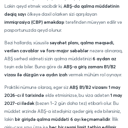
Lakin qeyd etmək vacibdir ki,
ABŞ-da qalma müddətinin
dəqiq sayı
ölkəyə daxil olarkən sizi qarşılayan
immiqrasiya (CBP) əməkdaşı
tərəfindən müəyyən edilir və
pasportunuzda qeyd olunur.
Bəzi hallarda, xüsusilə
səyahət planı, qalma məqsədi,
verilən cavablar və fors-major səbəblər
nəzərə alınaraq,
ABŞ sərhəd xidməti sizin qalma müddətinizi
6 aydan az
təyin edə bilər. Buna görə də
ABŞ-a giriş zamanı B1/B2
vizası ilə düzgün və aydın izah
vermək mühüm rol oynayır.
Praktiki nümunə olaraq, əgər siz
ABŞ B1/B2 vizasını 1 may
2026-cı il tarixində
əldə etmisinizsə, bu viza adətən
1 may
2027-ci ilədək
(bəzən 1–2 gün daha tez) etibarlı olur. Bu
müddət ərzində ABŞ-a istədiyiniz qədər giriş edə bilərsiniz,
lakin
bir girişdə qalma müddəti 6 ayı keçməməlidir
. İllik
giriş-çıxış sayı üzrə isə
heç bir rəsmi limit tətbiq edilmir
.