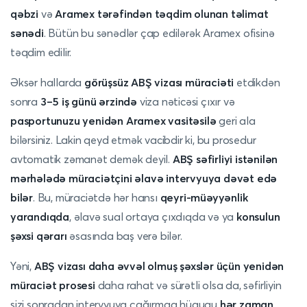
qəbzi
və
Aramex tərəfindən təqdim olunan təlimat
sənədi
. Bütün bu sənədlər çap edilərək Aramex ofisinə
təqdim edilir.
Əksər hallarda
görüşsüz ABŞ vizası müraciəti
etdikdən
sonra
3–5 iş günü ərzində
viza nəticəsi çıxır və
pasportunuzu yenidən Aramex vasitəsilə
geri ala
bilərsiniz. Lakin qeyd etmək vacibdir ki, bu prosedur
avtomatik zəmanət demək deyil.
ABŞ səfirliyi istənilən
mərhələdə müraciətçini əlavə intervyuya dəvət edə
bilər
. Bu, müraciətdə hər hansı
qeyri-müəyyənlik
yarandıqda
, əlavə sual ortaya çıxdıqda və ya
konsulun
şəxsi qərarı
əsasında baş verə bilər.
Yəni,
ABŞ vizası daha əvvəl olmuş şəxslər üçün yenidən
müraciət prosesi
daha rahat və sürətli olsa da, səfirliyin
sizi sonradan intervyuya çağırmaq hüququ
hər zaman