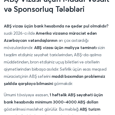
və Sponsorluq Tələbləri
ABŞ vizası üçün bank hesabında nə qədər pul olmalıdır?
sualı 2026-cı ildə
Amerika vizasına müraciət edən
Azərbaycan vətəndaşlarının
ən çox axtardığı
mövzulardandır.
ABŞ vizası üçün maliyyə təminatı
sizin
təqdim etdiyiniz səyahət tarixlərindən, ABŞ-da qalma
müddətindən, bron etdiyiniz uçuş biletləri və otellərin
qiymətlərindən birbaşa asılıdır. Səfirlik üçün əsas məqsəd
müraciətçinin ABŞ səfərini
maddi baxımdan problemsiz
şəkildə qarşılaya bilməsini
görməkdir.
Ümumi tövsiyəyə əsasən,
1 həftəlik ABŞ səyahəti üçün
bank hesabında minimum 3000–4000 ABŞ dolları
göstərilməsi məsləhət görülür. Bu məbləğ
ABŞ turizm