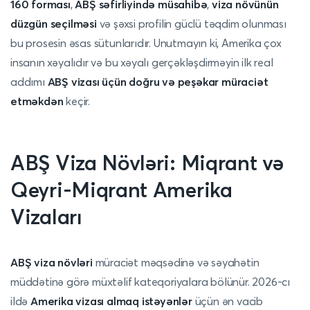
160 forması
,
ABŞ səfirliyində müsahibə
,
viza növünün
düzgün seçilməsi
və şəxsi profilin güclü təqdim olunması
bu prosesin əsas sütunlarıdır. Unutmayın ki, Amerika çox
insanın xəyalıdır və bu xəyalı gerçəkləşdirməyin ilk real
addımı
ABŞ vizası üçün doğru və peşəkar müraciət
etməkdən
keçir.
ABŞ Viza Növləri: Miqrant və
Qeyri-Miqrant Amerika
Vizaları
ABŞ viza növləri
müraciət məqsədinə və səyahətin
müddətinə görə müxtəlif kateqoriyalara bölünür. 2026-cı
ildə
Amerika vizası almaq istəyənlər
üçün ən vacib