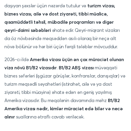
daşıyan şəxslər üçün nəzərdə tutulur və
turizm vizası,
biznes vizası, ailə və dost ziyarəti, tibbi müalicə,
qısamüddətli təhsil, mübadilə proqramları və digər
qeyri-daimi səbəbləri
əhatə edir. Qeyri-miqrant vizaları
da öz növbəsində məqsəddən asılı olaraq bir neçə alt
növə bölünür və hər biri üçün fərqli tələblər mövcuddur.
2026-cı ildə
Amerika vizası üçün ən çox müraciət olunan
viza növü B1/B2 vizasıdır
.
B1/B2 ABŞ vizası
müvəqqəti
biznes səfərləri (işgüzar görüşlər, konfranslar, danışıqlar) və
turizm məqsədli səyahətləri (istirahət, ailə və ya dost
ziyarəti, tibbi müayinə) əhatə edən ən geniş yayılmış
Amerika vizasıdır. Bu məqalənin davamında məhz
B1/B2
Amerika vizası nədir, kimlər müraciət edə bilər və necə
alınır
suallarına ətraflı cavab veriləcək.