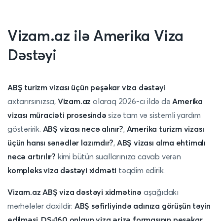
Vizam.az ilə Amerika Viza
Dəstəyi
ABŞ turizm vizası üçün peşəkar viza dəstəyi
axtarırsınızsa,
Vizam.az
olaraq 2026-cı ildə də
Amerika
vizası müraciəti prosesində
sizə tam və sistemli yardım
göstəririk.
ABŞ vizası necə alınır?
,
Amerika turizm vizası
üçün hansı sənədlər lazımdır?
,
ABŞ vizası alma ehtimalı
necə artırılır?
kimi bütün suallarınıza cavab verən
kompleks viza dəstəyi xidməti
təqdim edirik.
Vizam.az ABŞ viza dəstəyi xidmətinə
aşağıdakı
mərhələlər daxildir:
ABŞ səfirliyində adınıza görüşün təyin
edilməsi
,
DS-160 onlayn viza ərizə formasının peşəkar