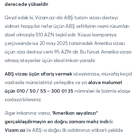
dərəcədə yüksəldir
.
Qeyd edək ki, Vizam.az-da ABŞ turizm vizası dəstəyi
xidmət haqqı bir nəfər üçün ABŞ səfirliyinin rəsmi rüsumları
daxil olmaqla 510 AZN təşkil edir. Xüsusi kampaniya
çərçivəsində isə 20 may 2025 tarixinədək Amerika vizası
üçün viza dəstəyi cəmi 95 AZN-dir. Bu fürsət Amerika vizası
almaq istəyənlər üçün ideal imkan yaradır.
ABŞ vizası üçün sifariş vermək
istəyirsinizsə, müvafiq keçid
vasitəsilə müraciətinizi yerləşdirə və ya
əlavə məlumat
üçün 010 / 50 / 55 – 300 01 35
nömrələri ilə bizimlə əlaqə
saxlaya bilərsiniz.
Əgər imkanınız varsa,
“Amerikan xəyalınızı”
gerçəkləşdirməyin ən doğru zamanı məhz indi
dir.
Vizam.az
ilə ABŞ-a doğru ilk addımınızı etibarlı şəkildə