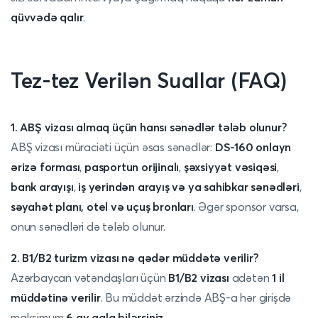
qüvvədə qalır
.
Tez-tez Verilən Suallar (FAQ)
1. ABŞ vizası almaq üçün hansı sənədlər tələb olunur?
ABŞ vizası müraciəti üçün əsas sənədlər:
DS-160 onlayn
ərizə forması
,
pasportun orijinalı
,
şəxsiyyət vəsiqəsi
,
bank arayışı
,
iş yerindən arayış və ya sahibkar sənədləri
,
səyahət planı, otel və uçuş bronları
. Əgər sponsor varsa,
onun sənədləri də tələb olunur.
2. B1/B2 turizm vizası nə qədər müddətə verilir?
Azərbaycan vətəndaşları üçün
B1/B2 vizası
adətən
1 il
müddətinə verilir
. Bu müddət ərzində ABŞ-a hər girişdə
maksimum
6 ay qala bilərsiniz
.