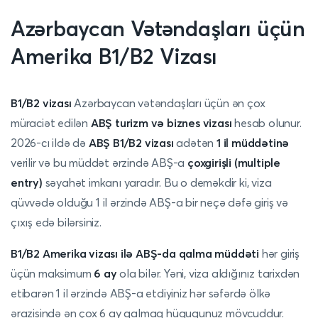
Azərbaycan Vətəndaşları üçün
Amerika B1/B2 Vizası
B1/B2 vizası
Azərbaycan vətəndaşları üçün ən çox
müraciət edilən
ABŞ turizm və biznes vizası
hesab olunur.
2026-cı ildə də
ABŞ B1/B2 vizası
adətən
1 il müddətinə
verilir və bu müddət ərzində ABŞ-a
çoxgirişli (multiple
entry)
səyahət imkanı yaradır. Bu o deməkdir ki, viza
qüvvədə olduğu 1 il ərzində ABŞ-a bir neçə dəfə giriş və
çıxış edə bilərsiniz.
B1/B2 Amerika vizası ilə ABŞ-da qalma müddəti
hər giriş
üçün maksimum
6 ay
ola bilər. Yəni, viza aldığınız tarixdən
etibarən 1 il ərzində ABŞ-a etdiyiniz hər səfərdə ölkə
ərazisində ən çox 6 ay qalmaq hüququnuz mövcuddur.