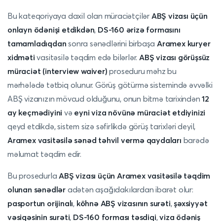
Bu kateqoriyaya daxil olan müraciətçilər
ABŞ vizası üçün
onlayn ödənişi etdikdən
,
DS-160 ərizə formasını
tamamladıqdan
sonra sənədlərini birbaşa
Aramex kuryer
xidməti
vasitəsilə təqdim edə bilərlər.
ABŞ vizası görüşsüz
müraciət (interview waiver)
proseduru məhz bu
mərhələdə tətbiq olunur. Görüş götürmə sistemində əvvəlki
ABŞ vizanızın mövcud olduğunu, onun bitmə tarixindən
12
ay keçmədiyini
və
eyni viza növünə müraciət etdiyinizi
qeyd etdikdə, sistem sizə səfirlikdə görüş tarixləri deyil,
Aramex vasitəsilə sənəd təhvil vermə qaydaları
barədə
məlumat təqdim edir.
Bu prosedurla
ABŞ vizası üçün Aramex vasitəsilə təqdim
olunan sənədlər
adətən aşağıdakılardan ibarət olur:
pasportun orijinalı
,
köhnə ABŞ vizasının surəti
,
şəxsiyyət
vəsiqəsinin surəti
,
DS-160 forması təsdiqi
,
viza ödəniş