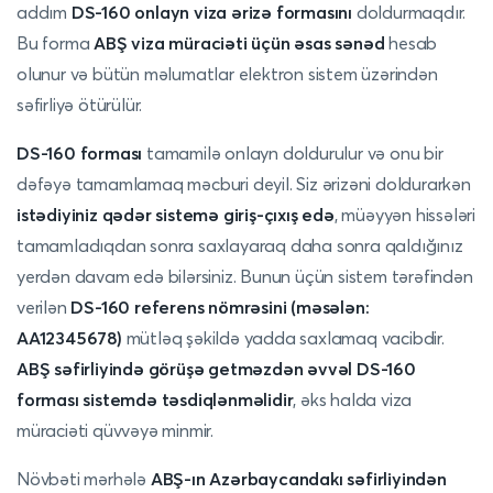
addım
DS-160 onlayn viza ərizə formasını
doldurmaqdır.
Bu forma
ABŞ viza müraciəti üçün əsas sənəd
hesab
olunur və bütün məlumatlar elektron sistem üzərindən
səfirliyə ötürülür.
DS-160 forması
tamamilə onlayn doldurulur və onu bir
dəfəyə tamamlamaq məcburi deyil. Siz ərizəni doldurarkən
istədiyiniz qədər sistemə giriş-çıxış edə
, müəyyən hissələri
tamamladıqdan sonra saxlayaraq daha sonra qaldığınız
yerdən davam edə bilərsiniz. Bunun üçün sistem tərəfindən
verilən
DS-160 referens nömrəsini (məsələn:
AA12345678)
mütləq şəkildə yadda saxlamaq vacibdir.
ABŞ səfirliyində görüşə getməzdən əvvəl DS-160
forması sistemdə təsdiqlənməlidir
, əks halda viza
müraciəti qüvvəyə minmir.
Növbəti mərhələ
ABŞ-ın Azərbaycandakı səfirliyindən