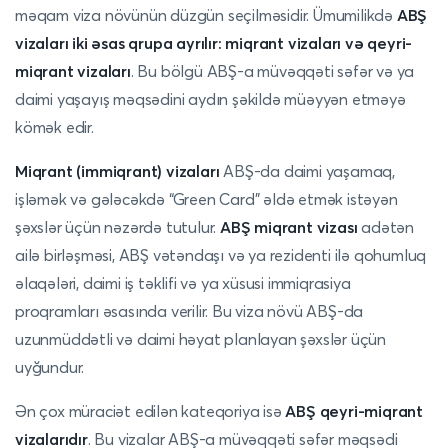
məqam viza növünün düzgün seçilməsidir. Ümumilikdə
ABŞ
vizaları iki əsas qrupa ayrılır: miqrant vizaları və qeyri-
miqrant vizaları
. Bu bölgü ABŞ-a müvəqqəti səfər və ya
daimi yaşayış məqsədini aydın şəkildə müəyyən etməyə
kömək edir.
Miqrant (immiqrant) vizaları
ABŞ-da daimi yaşamaq,
işləmək və gələcəkdə “Green Card” əldə etmək istəyən
şəxslər üçün nəzərdə tutulur.
ABŞ miqrant vizası
adətən
ailə birləşməsi, ABŞ vətəndaşı və ya rezidenti ilə qohumluq
əlaqələri, daimi iş təklifi və ya xüsusi immiqrasiya
proqramları əsasında verilir. Bu viza növü ABŞ-da
uzunmüddətli və daimi həyat planlayan şəxslər üçün
uyğundur.
Ən çox müraciət edilən kateqoriya isə
ABŞ qeyri-miqrant
vizalarıdır
. Bu vizalar ABŞ-a müvəqqəti səfər məqsədi