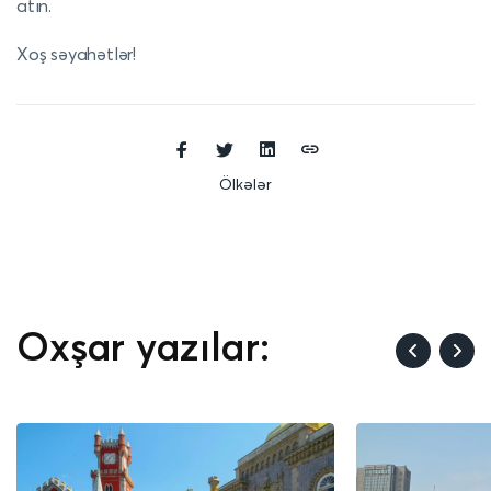
atın.
Xoş səyahətlər!
Ölkələr
Oxşar yazılar: