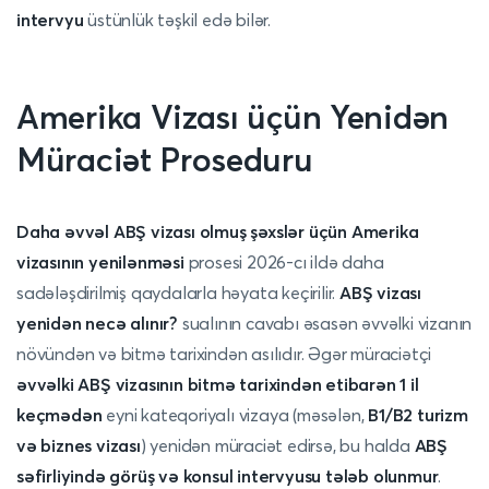
intervyu
üstünlük təşkil edə bilər.
Amerika Vizası üçün Yenidən
Müraciət Proseduru
Daha əvvəl ABŞ vizası olmuş şəxslər üçün Amerika
vizasının yenilənməsi
prosesi 2026-cı ildə daha
sadələşdirilmiş qaydalarla həyata keçirilir.
ABŞ vizası
yenidən necə alınır?
sualının cavabı əsasən əvvəlki vizanın
növündən və bitmə tarixindən asılıdır. Əgər müraciətçi
əvvəlki ABŞ vizasının bitmə tarixindən etibarən 1 il
keçmədən
eyni kateqoriyalı vizaya (məsələn,
B1/B2 turizm
və biznes vizası
) yenidən müraciət edirsə, bu halda
ABŞ
səfirliyində görüş və konsul intervyusu tələb olunmur
.