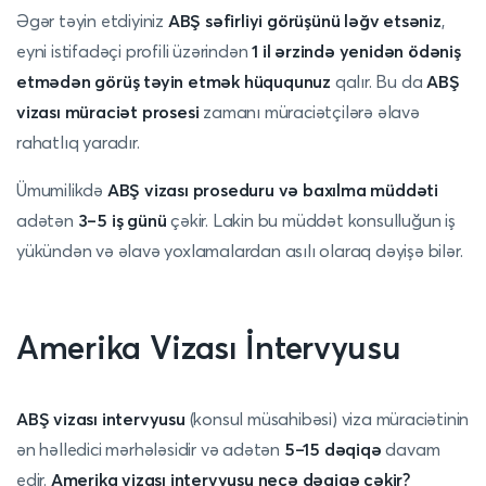
Əgər təyin etdiyiniz
ABŞ səfirliyi görüşünü ləğv etsəniz
,
eyni istifadəçi profili üzərindən
1 il ərzində yenidən ödəniş
etmədən görüş təyin etmək hüququnuz
qalır. Bu da
ABŞ
vizası müraciət prosesi
zamanı müraciətçilərə əlavə
rahatlıq yaradır.
Ümumilikdə
ABŞ vizası proseduru və baxılma müddəti
adətən
3–5 iş günü
çəkir. Lakin bu müddət konsulluğun iş
yükündən və əlavə yoxlamalardan asılı olaraq dəyişə bilər.
Amerika Vizası İntervyusu
ABŞ vizası intervyusu
(konsul müsahibəsi) viza müraciətinin
ən həlledici mərhələsidir və adətən
5–15 dəqiqə
davam
edir.
Amerika vizası intervyusu neçə dəqiqə çəkir?