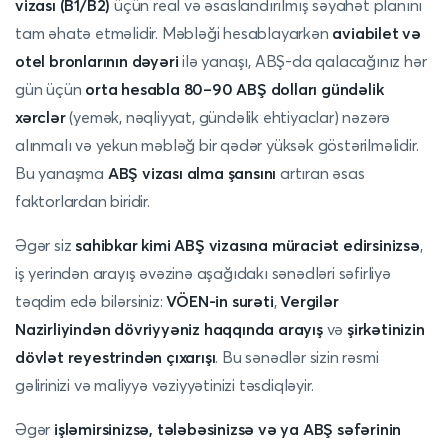
vizası (B1/B2)
üçün real və əsaslandırılmış səyahət planını
tam əhatə etməlidir. Məbləği hesablayarkən
aviabilet və
otel bronlarının dəyəri
ilə yanaşı, ABŞ-da qalacağınız hər
gün üçün
orta hesabla 80–90 ABŞ dolları gündəlik
xərclər
(yemək, nəqliyyat, gündəlik ehtiyaclar) nəzərə
alınmalı və yekun məbləğ bir qədər yüksək göstərilməlidir.
Bu yanaşma
ABŞ vizası alma şansını
artıran əsas
faktorlardan biridir.
Əgər siz
sahibkar kimi ABŞ vizasına müraciət edirsinizsə
,
iş yerindən arayış əvəzinə aşağıdakı sənədləri səfirliyə
təqdim edə bilərsiniz:
VÖEN-in surəti
,
Vergilər
Nazirliyindən dövriyyəniz haqqında arayış
və
şirkətinizin
dövlət reyestrindən çıxarışı
. Bu sənədlər sizin rəsmi
gəlirinizi və maliyyə vəziyyətinizi təsdiqləyir.
Əgər
işləmirsinizsə, tələbəsinizsə və ya ABŞ səfərinin