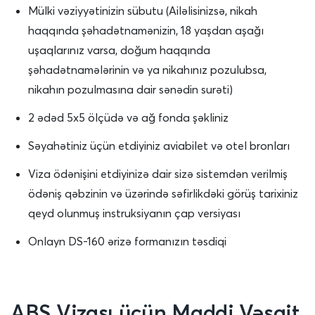
Mülki vəziyyətinizin sübutu (Ailəlisinizsə, nikah
haqqında şəhadətnamənizin, 18 yaşdan aşağı
uşaqlarınız varsa, doğum haqqında
şəhadətnamələrinin və ya nikahınız pozulubsa,
nikahın pozulmasına dair sənədin surəti)
2 ədəd 5x5 ölçüdə və ağ fonda şəkliniz
Səyahətiniz üçün etdiyiniz aviabilet və otel bronları
Viza ödənişini etdiyinizə dair sizə sistemdən verilmiş
ödəniş qəbzinin və üzərində səfirlikdəki görüş tarixiniz
qeyd olunmuş instruksiyanın çap versiyası
Onlayn DS-160 ərizə formanızın təsdiqi
ABŞ Vizası üçün Maddi Vəsait