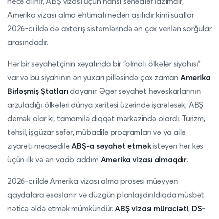
necə alınır, ABŞ vizası üçün hansı sənədlər lazımdır,
Amerika vizası alma ehtimalı nədən asılıdır kimi suallar
2026-cı ildə də axtarış sistemlərində ən çox verilən sorğular
arasındadır.
Hər bir səyahətçinin xəyalında bir “olmalı ölkələr siyahısı”
var və bu siyahının ən yuxarı pilləsində çox zaman
Amerika
Birləşmiş Ştatları
dayanır. Əgər səyahət həvəskarlarının
arzuladığı ölkələri dünya xəritəsi üzərində işarələsək, ABŞ
demək olar ki, tamamilə diqqət mərkəzində olardı. Turizm,
təhsil, işgüzar səfər, mübadilə proqramları və ya ailə
ziyarəti məqsədilə
ABŞ-a səyahət etmək
istəyən hər kəs
üçün ilk və ən vacib addım
Amerika vizası almaqdır
.
2026-cı ildə Amerika vizası alma prosesi müəyyən
qaydalara əsaslanır və düzgün planlaşdırıldıqda müsbət
nəticə əldə etmək mümkündür.
ABŞ vizası müraciəti
,
DS-