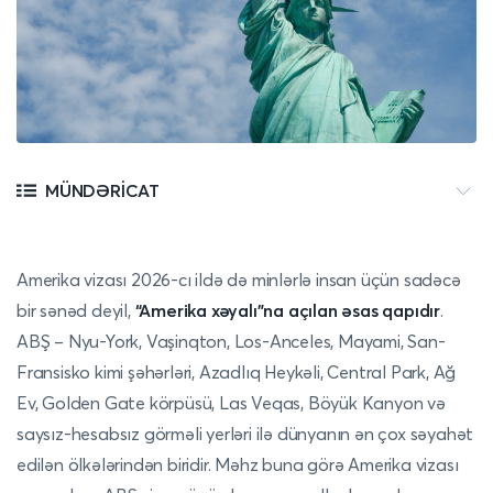
MÜNDƏRICAT
Amerika vizası 2026-cı ildə də minlərlə insan üçün sadəcə
bir sənəd deyil,
“Amerika xəyalı”na açılan əsas qapıdır
.
ABŞ – Nyu-York, Vaşinqton, Los-Anceles, Mayami, San-
Fransisko kimi şəhərləri, Azadlıq Heykəli, Central Park, Ağ
Ev, Golden Gate körpüsü, Las Veqas, Böyük Kanyon və
saysız-hesabsız görməli yerləri ilə dünyanın ən çox səyahət
edilən ölkələrindən biridir. Məhz buna görə Amerika vizası