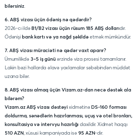
bilərsiniz
.
6. ABŞ vizası üçün ödəniş nə qədərdir?
2026-cı ildə
B1/B2 vizası üçün rüsum 185 ABŞ dolları
dır.
Ödənişi
bank kartı və ya nağd şəkildə
etmək mümkündür.
7. ABŞ vizası müraciəti nə qədər vaxt aparır?
Ümumilikdə
3–5 iş günü
ərzində viza prosesi tamamlanır.
Lakin bəzi hallarda əlavə yoxlamalar səbəbindən müddət
uzana bilər.
8. ABŞ vizası almaq üçün Vizam.az-dan necə dəstək ala
bilərəm?
Vizam.az ABŞ vizası dəstəyi
xidmətinə
DS-160 forması
doldurma, sənədlərin hazırlanması, uçuş və otel bronları,
konsultasiya və intervyu hazırlığı
daxildir. Xidmət haqqı
510 AZN
, xüsusi kampaniyada isə
95 AZN
-dir.