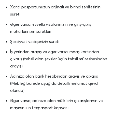
Xarici pasportunuzun orijinalı və birinci səhifəsinin
surəti
Əgər varsa, əvvəlki vizalarınızın və giriş-çıxış
möhürlərinizin surətləri
Şəxsiyyət vəsiqənizin surəti
İş yerindən arayış və əgər varsa, maaş kartından
çıxarış (təhsil alan şəxslər üçün təhsil müəssisəsindən
arayış)
Adınıza olan bank hesabından arayış və çıxarış
(Məbləğ barədə aşağıda detallı məlumat qeyd
olunub)
Əgər varsa, adınıza olan mülklərin çıxarışlarının və
maşınınızın texpasport kopyası