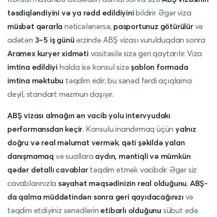
təsdiqləndiyini və ya rədd edildiyini
bildirir. Əgər viza
müsbət qərarla
nəticələnərsə,
pasportunuz götürülür
və
adətən
3–5 iş günü
ərzində ABŞ vizası vurulduqdan sonra
Aramex kuryer xidməti
vasitəsilə sizə geri qaytarılır. Viza
imtina edildiyi
halda isə konsul sizə
şablon formada
imtina məktubu
təqdim edir; bu sənəd fərdi açıqlama
deyil, standart məzmun daşıyır.
ABŞ vizası almağın ən vacib yolu intervyudakı
performansdan keçir
. Konsulu inandırmaq üçün
yalnız
doğru və real məlumat vermək
,
qəti şəkildə yalan
danışmamaq
və suallara
aydın, məntiqli və mümkün
qədər detallı cavablar
təqdim etmək vacibdir. Əgər siz
cavablarınızla
səyahət məqsədinizin real olduğunu
,
ABŞ-
da qalma müddətindən sonra geri qayıdacağınızı
və
təqdim etdiyiniz sənədlərin
etibarlı olduğunu
sübut edə