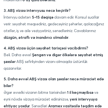
3. ABŞ vizası intervyusu necə keçirilir?
İntervyu adətən
5–15 dəqiqə
davam edir. Konsul suallar
verir: səyahət məqsədiniz, gedəcəyiniz şəhərlər, qalacağınız
otellər, iş və ailə vəziyyətiniz, sənədləriniz. Cavablarınız
düzgün, ətraflı və inandırıcı olmalıdır
.
4. ABŞ vizası üçün səyahət tarixçəsi vacibdirmi?
Bəli. Daha əvvəl
Şengen və digər ölkələrə səyahət etmiş
şəxslər
ABŞ səfirliyindən vizanı almaqda üstünlük
qazanırlar.
5. Daha əvvəl ABŞ vizası olan şəxslər necə müraciət edə
bilər?
Əgər əvvəlki vizanın bitmə tarixindən
1 il keçməyibsə
və
eyni növdə vizaya müraciət edirsinizsə,
yeni intervyuya
ehtiyac yoxdur
. Sənədləri
Aramex vasitəsilə təqdim edə