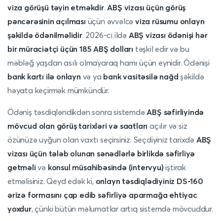
viza görüşü təyin etməkdir
.
ABŞ vizası üçün görüş
pəncərəsinin açılması
üçün əvvəlcə
viza rüsumu onlayn
şəkildə ödənilməlidir
. 2026-cı ildə
ABŞ vizası ödənişi hər
bir müraciətçi üçün 185 ABŞ dolları
təşkil edir və bu
məbləğ yaşdan asılı olmayaraq hamı üçün eynidir. Ödənişi
bank kartı ilə onlayn
və ya
bank vasitəsilə nağd
şəkildə
həyata keçirmək mümkündür.
Ödəniş təsdiqləndikdən sonra sistemdə
ABŞ səfirliyində
mövcud olan görüş tarixləri və saatları
açılır və siz
özünüzə uyğun olan vaxtı seçirsiniz. Seçdiyiniz tarixdə
ABŞ
vizası üçün tələb olunan sənədlərlə birlikdə səfirliyə
getməli
və
konsul müsahibəsində (intervyu)
iştirak
etməlisiniz. Qeyd edək ki,
onlayn təsdiqlədiyiniz DS-160
ərizə formasını çap edib səfirliyə aparmağa ehtiyac
yoxdur
, çünki bütün məlumatlar artıq sistemdə mövcuddur.