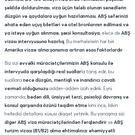
şəkildə doldurulması
,
viza üçün tələb olunan sənədlərin
düzgün və qaydalara uyğun hazırlanması
,
ABŞ səfərinizi
əhatə edən uçuş biletləri və otel bronlarının edilməsi və
ya istəyə uyğun alınması
,
şəxsi konsultasiya
, eləcə də
ABŞ
vizası intervyusuna hazırlıq
. Bu mərhələlərin hər biri
Amerika vizası alma şansınızı artıran əsas faktorlardır
.
Biz sizi
əvvəlki müraciətçilərimizin ABŞ konsulu ilə
intervyuda qarşılaşdığı real suallar
la tanış edir, bu
suallara
necə düzgün, məntiqli və inandırıcı cavab
verməli olduğunuzu
addım-addım izah edirik. Eyni
zamanda,
bədən dili, ünsiyyət tərzi, psixoloji davranış və
konsul qarşısında özünü təqdim etmə
kimi incə, lakin
həlledici detallara xüsusi diqqət yetiririk. Bu yanaşma sizi
digər ABŞ viza müraciətçilərindən fərqləndirir
və
ABŞ
turizm vizası (B1/B2) alma ehtimalınızı əhəmiyyətli