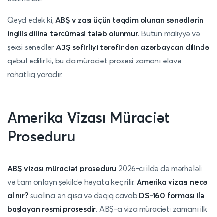
Qeyd edək ki,
ABŞ vizası üçün təqdim olunan sənədlərin
ingilis dilinə tərcüməsi tələb olunmur
. Bütün maliyyə və
şəxsi sənədlər
ABŞ səfirliyi tərəfindən azərbaycan dilində
qəbul edilir ki, bu da müraciət prosesi zamanı əlavə
rahatlıq yaradır.
Amerika Vizası Müraciət
Proseduru
ABŞ vizası müraciət proseduru
2026-cı ildə də mərhələli
və tam onlayn şəkildə həyata keçirilir.
Amerika vizası necə
alınır?
sualına ən qısa və dəqiq cavab
DS-160 forması ilə
başlayan rəsmi prosesdir
. ABŞ-a viza müraciəti zamanı ilk