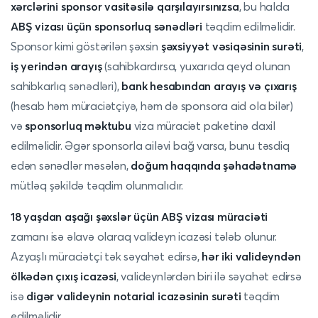
xərclərini sponsor vasitəsilə qarşılayırsınızsa
, bu halda
ABŞ vizası üçün sponsorluq sənədləri
təqdim edilməlidir.
Sponsor kimi göstərilən şəxsin
şəxsiyyət vəsiqəsinin surəti
,
iş yerindən arayış
(sahibkardırsa, yuxarıda qeyd olunan
sahibkarlıq sənədləri),
bank hesabından arayış və çıxarış
(hesab həm müraciətçiyə, həm də sponsora aid ola bilər)
və
sponsorluq məktubu
viza müraciət paketinə daxil
edilməlidir. Əgər sponsorla ailəvi bağ varsa, bunu təsdiq
edən sənədlər məsələn,
doğum haqqında şəhadətnamə
mütləq şəkildə təqdim olunmalıdır.
18 yaşdan aşağı şəxslər üçün ABŞ vizası müraciəti
zamanı isə əlavə olaraq valideyn icazəsi tələb olunur.
Azyaşlı müraciətçi tək səyahət edirsə,
hər iki valideyndən
ölkədən çıxış icazəsi
, valideynlərdən biri ilə səyahət edirsə
isə
digər valideynin notarial icazəsinin surəti
təqdim
edilməlidir.