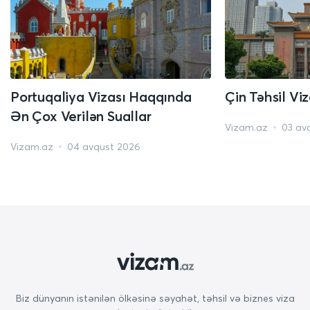
Portuqaliya Vizası Haqqında
Çin Təhsil Vi
Ən Çox Verilən Suallar
Vizam.az
03 av
Vizam.az
04 avqust 2026
Biz dünyanın istənilən ölkəsinə səyahət, təhsil və biznes viza