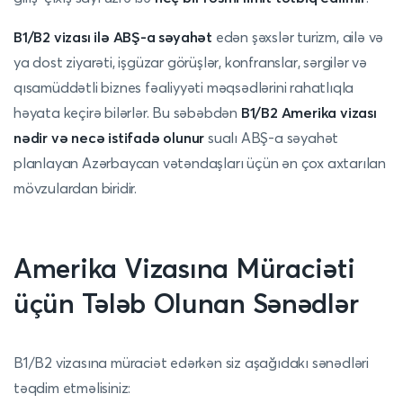
B1/B2 vizası ilə ABŞ-a səyahət
edən şəxslər turizm, ailə və
ya dost ziyarəti, işgüzar görüşlər, konfranslar, sərgilər və
qısamüddətli biznes fəaliyyəti məqsədlərini rahatlıqla
həyata keçirə bilərlər. Bu səbəbdən
B1/B2 Amerika vizası
nədir və necə istifadə olunur
sualı ABŞ-a səyahət
planlayan Azərbaycan vətəndaşları üçün ən çox axtarılan
mövzulardan biridir.
Amerika Vizasına Müraciəti
üçün Tələb Olunan Sənədlər
B1/B2 vizasına müraciət edərkən siz aşağıdakı sənədləri
təqdim etməlisiniz: