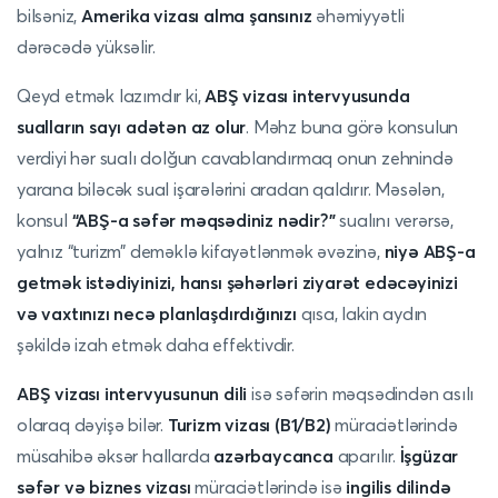
bilsəniz,
Amerika vizası alma şansınız
əhəmiyyətli
dərəcədə yüksəlir.
Qeyd etmək lazımdır ki,
ABŞ vizası intervyusunda
sualların sayı adətən az olur
. Məhz buna görə konsulun
verdiyi hər sualı dolğun cavablandırmaq onun zehnində
yarana biləcək sual işarələrini aradan qaldırır. Məsələn,
konsul
“ABŞ-a səfər məqsədiniz nədir?”
sualını verərsə,
yalnız “turizm” deməklə kifayətlənmək əvəzinə,
niyə ABŞ-a
getmək istədiyinizi, hansı şəhərləri ziyarət edəcəyinizi
və vaxtınızı necə planlaşdırdığınızı
qısa, lakin aydın
şəkildə izah etmək daha effektivdir.
ABŞ vizası intervyusunun dili
isə səfərin məqsədindən asılı
olaraq dəyişə bilər.
Turizm vizası (B1/B2)
müraciətlərində
müsahibə əksər hallarda
azərbaycanca
aparılır.
İşgüzar
səfər və biznes vizası
müraciətlərində isə
ingilis dilində